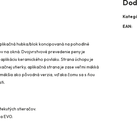
Dod
Kategó
EAN
:
aplikačná hubka/blok koncipovaná na pohodlné
ov na okná. Dvojvrstvové prevedenie peny je
aplikáciu keramického povlaku. Strana úchopu je
ačnej utierky, aplikačná strana je zase veľmi mäkká
te mäkšia ako pôvodná verzia, vďaka čomu sa s ňou
ti.
tekutých stieračov.
ia EVO.