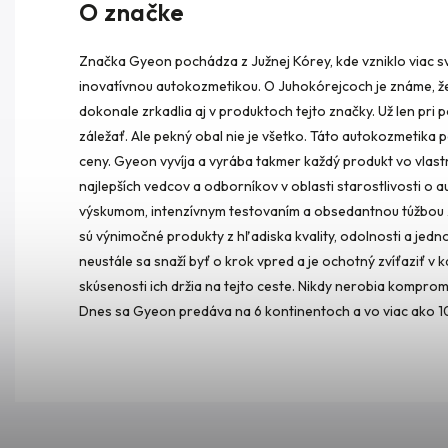
O značke
Značka Gyeon pochádza z Južnej Kórey, kde vzniklo viac s
inovatívnou autokozmetikou. O Juhokórejcoch je známe, že sú
dokonale zrkadlia aj v produktoch tejto značky. Už len pri p
záležať. Ale pekný obal nie je všetko. Táto autokozmetik
ceny. Gyeon vyvíja a vyrába takmer každý produkt vo vlas
najlepších vedcov a odborníkov v oblasti starostlivosti o
výskumom, intenzívnym testovaním a obsedantnou túžbou z
sú výnimočné produkty z hľadiska kvality, odolnosti a jed
neustále sa snaží byť o krok vpred a je ochotný zvíťaziť 
skúsenosti ich držia na tejto ceste. Nikdy nerobia kompro
Dnes sa Gyeon predáva na 6 kontinentoch a vo viac ako 1