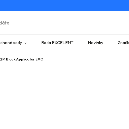
dnené sady
Rada EXCELENT
Novinky
Znač
Q2M Block Applicator EVO