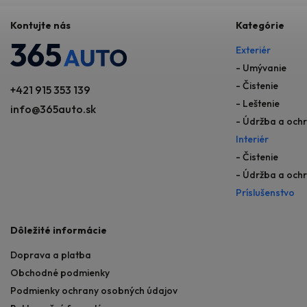
Kontujte nás
Kategórie
Exteriér
- Umývanie
- Čistenie
+421 915 353 139
- Leštenie
info@365auto.sk
- Údržba a och
Interiér
- Čistenie
- Údržba a och
Príslušenstvo
Dôležité informácie
Doprava a platba
Obchodné podmienky
Podmienky ochrany osobných údajov