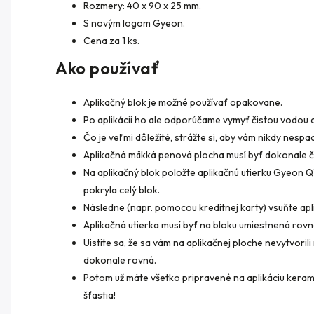
Rozmery: 40 x 90 x 25 mm.
S novým logom Gyeon.
Cena za 1 ks.
Ako používať
Aplikačný blok je možné používať opakovane.
Po aplikácii ho ale odporúčame vymyť čistou vodou 
Čo je veľmi dôležité, strážte si, aby vám nikdy nespa
Aplikačná mäkká penová plocha musí byť dokonale či
Na aplikačný blok položte aplikačnú utierku Gyeon 
pokryla celý blok.
Následne (napr. pomocou kreditnej karty) vsuňte ap
Aplikačná utierka musí byť na bloku umiestnená rov
Uistite sa, že sa vám na aplikačnej ploche nevytvorili
dokonale rovná.
Potom už máte všetko pripravené na aplikáciu keram
šťastia!