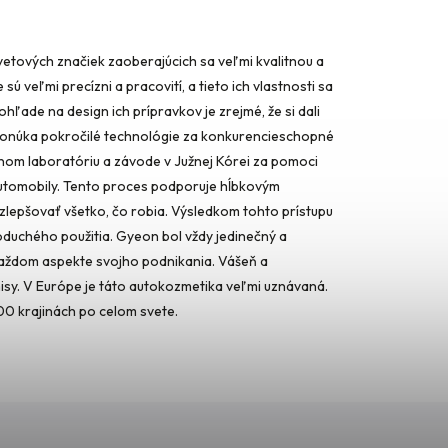
vetových značiek zaoberajúcich sa veľmi kvalitnou a
 veľmi precízni a pracovití, a tieto ich vlastnosti sa
ohľade na design ich prípravkov je zrejmé, že si dali
a ponúka pokročilé technológie za konkurencieschopné
tnom laboratóriu a závode v Južnej Kórei za pomoci
 automobily. Tento proces podporuje hĺbkovým
lepšovať všetko, čo robia. Výsledkom tohto prístupu
noduchého použitia. Gyeon bol vždy jedinečný a
v každom aspekte svojho podnikania. Vášeň a
misy. V Európe je táto autokozmetika veľmi uznávaná.
00 krajinách po celom svete.