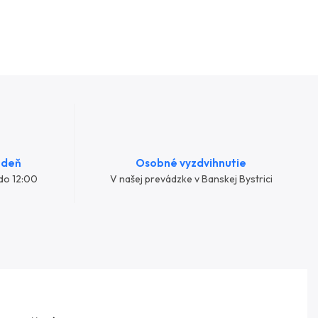
 deň
Osobné vyzdvihnutie
do 12:00
V našej prevádzke v Banskej Bystrici