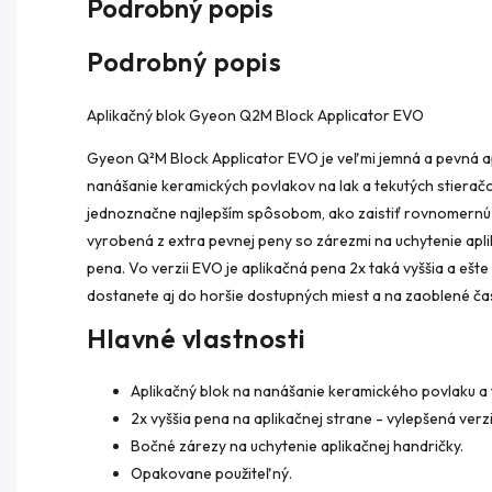
Podrobný popis
Podrobný popis
Aplikačný blok Gyeon Q2M Block Applicator EVO
Gyeon Q²M Block Applicator EVO je veľmi jemná a pevná 
nanášanie keramických povlakov na lak a tekutých stierač
jednoznačne najlepším spôsobom, ako zaistiť rovnomernú 
vyrobená z extra pevnej peny so zárezmi na uchytenie aplik
pena. Vo verzii EVO je aplikačná pena 2x taká vyššia a eš
dostanete aj do horšie dostupných miest a na zaoblené čas
Hlavné vlastnosti
Aplikačný blok na nanášanie keramického povlaku a 
2x vyššia pena na aplikačnej strane - vylepšená verz
Bočné zárezy na uchytenie aplikačnej handričky.
Opakovane použiteľný.