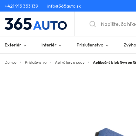
+421 915 353 139
info@365auto.sk
Exteriér
Interiér
Príslušenstvo
Zvýho
Domov
/
Príslušenstvo
/
Aplikátory a pady
/
Aplikačný blok Gyeon 
Značka:
Gyeon