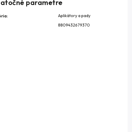
atočné parametre
Aplikátory a pady
ria
:
8809432679370