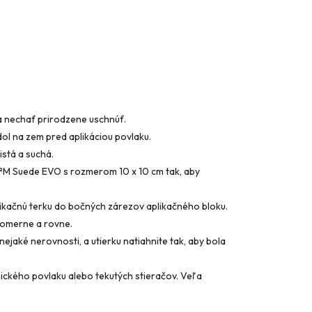
a nechať prirodzene uschnúť.
dol na zem pred aplikáciou povlaku.
stá a suchá.
Q²M Suede EVO s rozmerom 10 x 10 cm tak, aby
likačnú terku do bočných zárezov aplikačného bloku.
nomerne a rovne.
 nejaké nerovnosti, a utierku natiahnite tak, aby bola
ického povlaku alebo tekutých stieračov. Veľa