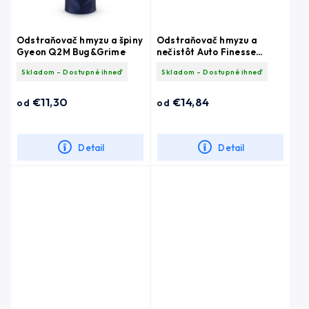
Odstraňovač hmyzu a špiny
Odstraňovač hmyzu a
Gyeon Q2M Bug&Grime
nečistôt Auto Finesse
Citrus Power Bug & Grime
Skladom - Dostupné ihneď
Skladom - Dostupné ihneď
Remover
€11,30
€14,84
od
od
Detail
Detail