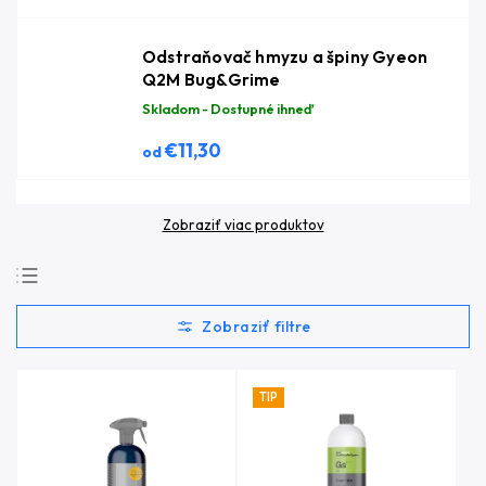
Odstraňovač hmyzu a špiny Gyeon
Q2M Bug&Grime
Skladom - Dostupné ihneď
€11,30
od
Zobraziť viac produktov
Najpredávanejšie
Najlacnejšie
Najdrahšie
TIP
Abecedne