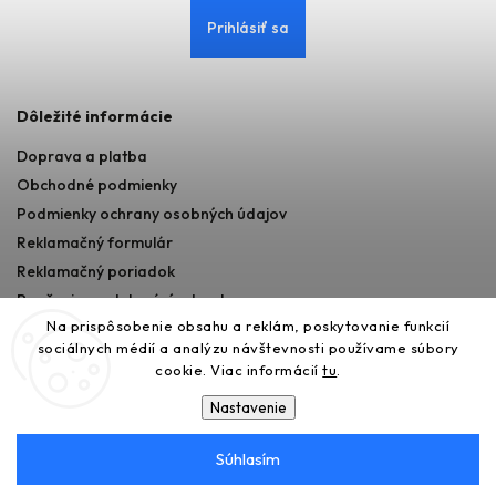
Prihlásiť sa
Dôležité informácie
Doprava a platba
Obchodné podmienky
Podmienky ochrany osobných údajov
Reklamačný formulár
Reklamačný poriadok
Poučenie o odstupéní od zmluvy
Na prispôsobenie obsahu a reklám, poskytovanie funkcií
sociálnych médií a analýzu návštevnosti používame súbory
cookie. Viac informácií
tu
.
Nastavenie
Súhlasím
Copyright 2026
365AUTO
. Všetky práva vyhradené.