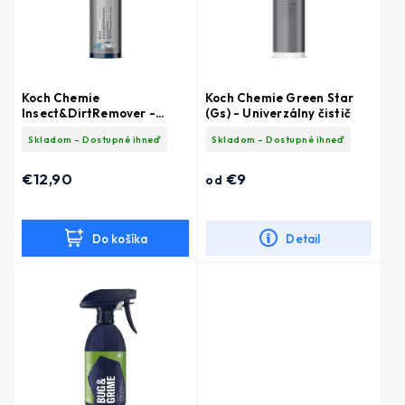
Koch Chemie
Koch Chemie Green Star
Insect&DirtRemover -
(Gs) - Univerzálny čistič
Odstraňovač hmyzu a
Skladom - Dostupné ihneď
Skladom - Dostupné ihneď
nečistôt 750ml
€12,90
€9
od
Do košíka
Detail