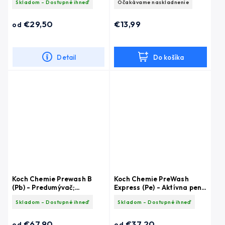
Skladom - Dostupné ihneď
Očakávame naskladnenie
hmyzu
€29,50
€13,99
od
Detail
Do košíka
Koch Chemie Prewash B
Koch Chemie PreWash
(Pb) - Predumývač;
Express (Pe) - Aktívna pena
odstraňovač hmyzu
pre nákladné vozidlá
Skladom - Dostupné ihneď
Skladom - Dostupné ihneď
€67,90
€37,20
od
od