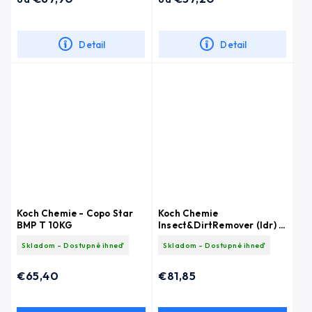
Detail
Detail
Koch Chemie - Copo Star
Koch Chemie
BMP T 10KG
Insect&DirtRemover (Idr) -
Odstraňovač hmyzu a
Skladom - Dostupné ihneď
Skladom - Dostupné ihneď
nečistôt 10L
€65,40
€81,85