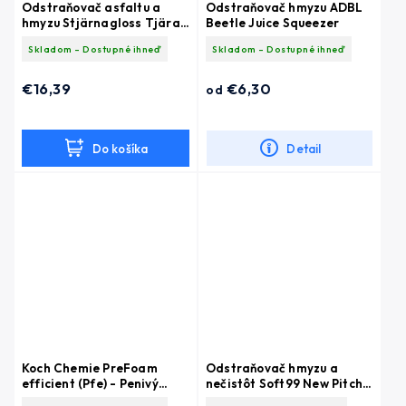
Odstraňovač asfaltu a
Odstraňovač hmyzu ADBL
hmyzu Stjärnagloss Tjära
Beetle Juice Squeezer
(500 ml)
Skladom - Dostupné ihneď
Skladom - Dostupné ihneď
€16,39
€6,30
od
Do košíka
Detail
Koch Chemie PreFoam
Odstraňovač hmyzu a
efficient (Pfe) - Penivý
nečistôt Soft99 New Pitch
predumývač; odstraňovač
Cleaner (420 ml)