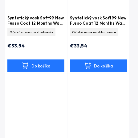
Syntetický vosk Soft99 New
Syntetický vosk Soft99 New
Fusso Coat 12 Months Wax
Fusso Coat 12 Months Wax
Light (200 g)
Dark (200 g)
Očakávame naskladnenie
Očakávame naskladnenie
€33,54
€33,54
Do košíka
Do košíka