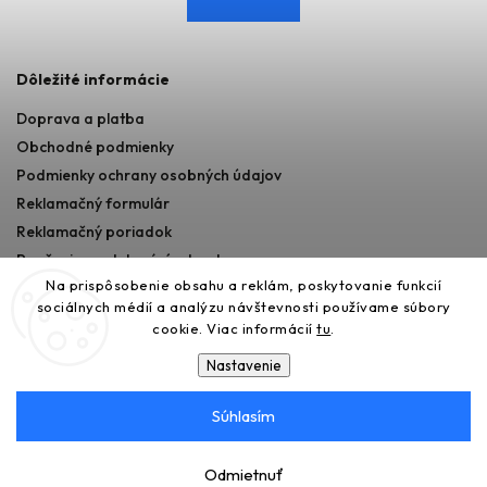
Dôležité informácie
Doprava a platba
Obchodné podmienky
Podmienky ochrany osobných údajov
Reklamačný formulár
Reklamačný poriadok
Poučenie o odstupéní od zmluvy
Na prispôsobenie obsahu a reklám, poskytovanie funkcií
sociálnych médií a analýzu návštevnosti používame súbory
cookie. Viac informácií
tu
.
Nastavenie
Súhlasím
Copyright 2026
365AUTO
. Všetky práva vyhradené.
Upraviť nastavenie cookies
Odmietnuť
Vytvořil
Shoptet
| Design
Shoptak.cz