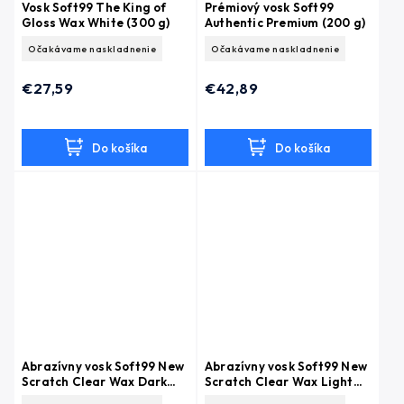
Vosk Soft99 The King of
Prémiový vosk Soft99
Gloss Wax White (300 g)
Authentic Premium (200 g)
Očakávame naskladnenie
Očakávame naskladnenie
€27,59
€42,89
Do košíka
Do košíka
Abrazívny vosk Soft99 New
Abrazívny vosk Soft99 New
Scratch Clear Wax Dark
Scratch Clear Wax Light
(200 g)
(200 g)