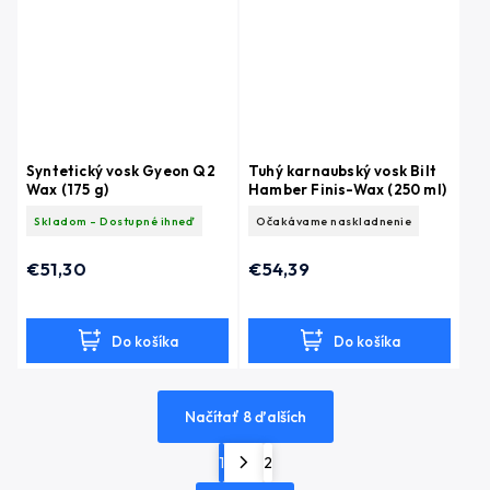
Syntetický vosk Gyeon Q2
Tuhý karnaubský vosk Bilt
Wax (175 g)
Hamber Finis-Wax (250 ml)
Skladom - Dostupné ihneď
Očakávame naskladnenie
€51,30
€54,39
Do košíka
Do košíka
Načítať 8 ďalších
1
2