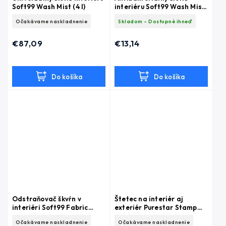
Soft99 Wash Mist (4 l)
interiéru Soft99 Wash Mist
(300 ml)
Očakávame naskladnenie
Skladom - Dostupné ihneď
€87,09
€13,14
Do košíka
Do košíka
Odstraňovač škvŕn v
Štetec na interiér aj
interiéri Soft99 Fabric
exteriér Purestar Stamp
Seat Spot Remover (20 ml)
Brush Gray
Očakávame naskladnenie
Očakávame naskladnenie