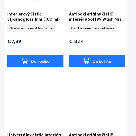
Interiérový čistič
Antibakteriálny čistič
Stjärnagloss Inni (100 ml)
interiéru Soft99 Wash Mist
Plus (300 ml)
Očakávame naskladnenie
Očakávame naskladnenie
€7,39
€13,14
Do košíka
Do košíka
Univerzálny čistič interiéru
Antibakteriálny čistič