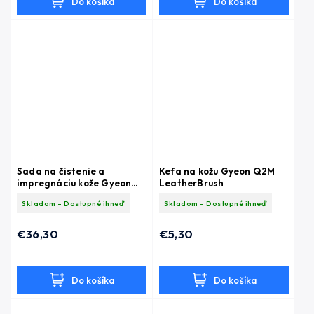
Do košíka
Do košíka
Sada na čistenie a
Kefa na kožu Gyeon Q2M
impregnáciu kože Gyeon
LeatherBrush
Q2M Leather Set Natural
Skladom - Dostupné ihneď
Skladom - Dostupné ihneď
€36,30
€5,30
Do košíka
Do košíka