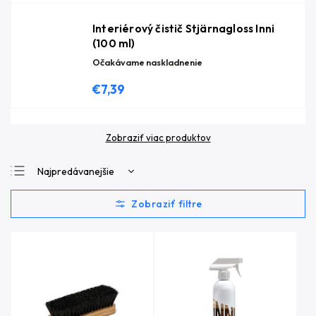
Interiérový čistič Stjärnagloss Inni
(100 ml)
Očakávame naskladnenie
€7,39
Zobraziť viac produktov
Najpredávanejšie
Najlacnejšie
Najdrahšie
Abecedne