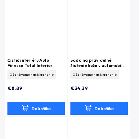
Čistič interiéru Auto
Sada na pravidelné
Finesse Total Interior
čistenie kože v automobile
Cleaner (250 ml)
od Auto Finesse
Očakávame naskladnenie
Očakávame naskladnenie
€8,89
€34,39
Do košíka
Do košíka