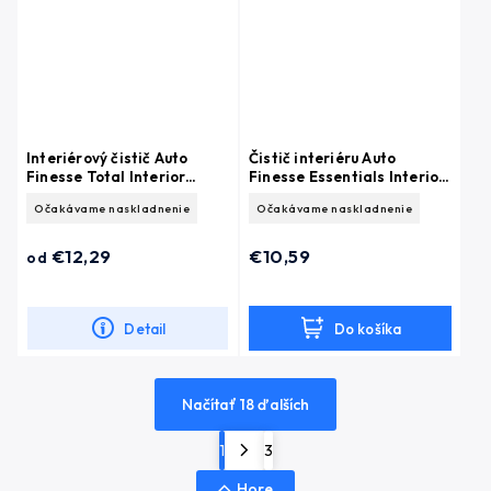
Interiérový čistič Auto
Čistič interiéru Auto
Finesse Total Interior
Finesse Essentials Interior
Cleaner
Cleaner (500 ml)
Očakávame naskladnenie
Očakávame naskladnenie
€12,29
€10,59
od
Detail
Do košíka
Načítať 18 ďalších
1
3
Hore