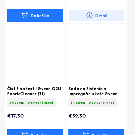
Do košíka
Detail
Čistič na textil Gyeon Q2M
Sada na čistenie a
FabricCleaner (1 l)
impregnáciu kože Gyeon
Q2M Leather Set Strong
Skladom - Dostupné ihneď
Skladom - Dostupné ihneď
€17,30
€39,30