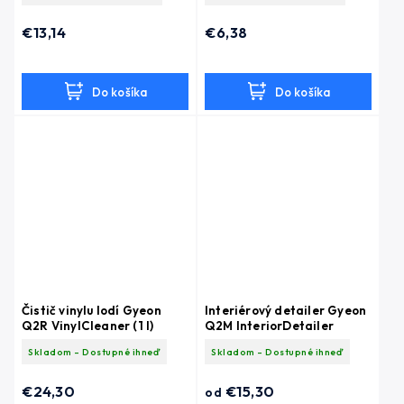
€13,14
€6,38
Do košíka
Do košíka
Čistič vinylu lodí Gyeon
Interiérový detailer Gyeon
Q2R VinylCleaner (1 l)
Q2M InteriorDetailer
Skladom - Dostupné ihneď
Skladom - Dostupné ihneď
€24,30
€15,30
od