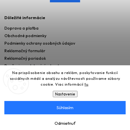
Dôležité informácie
Doprava a platba
Obchodné podmienky
Podmienky ochrany osobných údajov
Reklamačný formulár
Reklamačný poriadok
Poučenie o odstupéní od zmluvy
Na prispôsobenie obsahu a reklám, poskytovanie funkcií
sociálnych médií a analýzu návštevnosti používame súbory
cookie. Viac informácií
tu
.
Nastavenie
Súhlasím
Copyright 2026
365AUTO
. Všetky práva vyhradené.
Upraviť nastavenie cookies
Odmietnuť
Vytvořil
Shoptet
| Design
Shoptak.cz