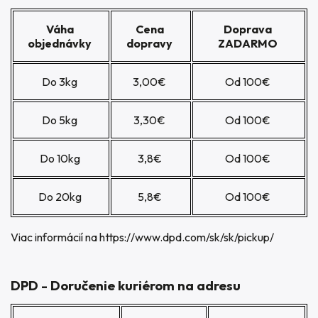
Váha
Cena
Doprava
objednávky
dopravy
ZADARMO
Do 3kg
3,00€
Od 100€
Do 5kg
3,30€
Od 100€
Do 10kg
3,8€
Od 100€
Do 20kg
5,8€
Od 100€
Viac informácií na
https://www.dpd.com/sk/sk/pickup/
DPD - Doručenie kuriérom na adresu