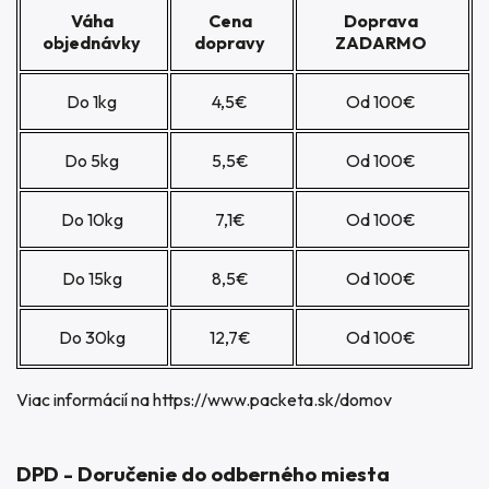
Váha
Cena
Doprava
objednávky
dopravy
ZADARMO
Do 1kg
4,5€
Od 100€
Do 5kg
5,5€
Od 100€
Do 10kg
7,1€
Od 100€
Do 15kg
8,5€
Od 100€
Do 30kg
12,7€
Od 100€
Viac informácií na
https://www.packeta.sk/domov
DPD - Doručenie do odberného miesta