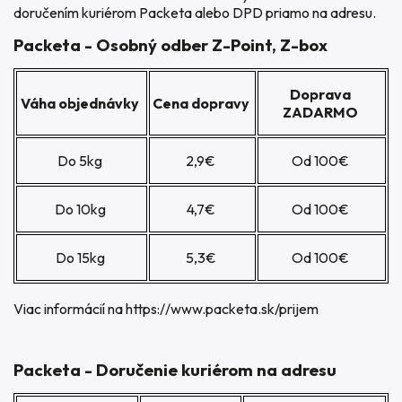
doručením kuriérom Packeta alebo DPD priamo na adresu.
Packeta - Osobný odber Z-Point, Z-box
Doprava
Váha objednávky
Cena dopravy
ZADARMO
Do 5kg
2,9€
Od 100€
Do 10kg
4,7€
Od 100€
Do 15kg
5,3€
Od 100€
Viac informácií na
https://www.packeta.sk/prijem
Packeta - Doručenie kuriérom na adresu