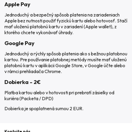
Apple Pay
Jednoduchý a bezpečný spôsob platenia na zariadeniach
Apple bez nutnosti použiť fyzickú kartu alebo hotovosť. Stačí
mať uloženú platobnú kartu v zariadení (Apple wallet), z
ktorého chcete vykonávať úhrady.
Google Pay
Jednoduchý a rýchly spôsob platenia ako s bežnou platobnou
kartou. Pre používanie platobnej metódy musíte mať uloženú
platobnú kartu v aplikácii Google Store, v Google účte alebo
v rámci prehliadača Chrome.
Dobierka - 2€
Platba kartou alebo v hotovosti pri prebratí zásielky od
kuriéra (Packeta / DPD)
Dobierka je spoplatnená sumou 2 EUR.
Kontujte nás