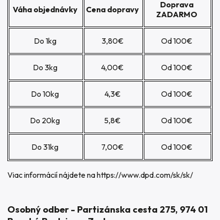
Doprava
Váha objednávky
Cena dopravy
ZADARMO
Do 1kg
3,80€
Od 100€
Do 3kg
4,00€
Od 100€
Do 10kg
4,3€
Od 100€
Do 20kg
5,8€
Od 100€
Do 31kg
7,00€
Od 100€
Viac informácií nájdete na
https://www.dpd.com/sk/sk/
Osobný odber - Partizánska cesta 275, 974 01