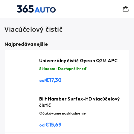
Viacúčelový čistič
Najpredávanejšie
Univerzálny čistič Gyeon Q2M APC
Skladom - Dostupné ihneď
€17,30
od
Bilt Hamber Surfex-HD viacúčelový
čistič
Očakávame naskladnenie
€15,69
od