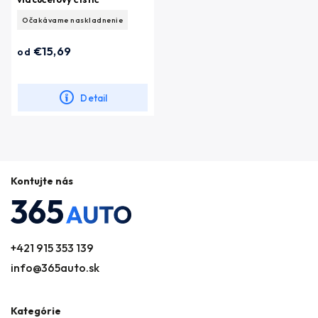
Očakávame naskladnenie
€15,69
od
Detail
Kontujte nás
+421 915 353 139
info@365auto.sk
Kategórie