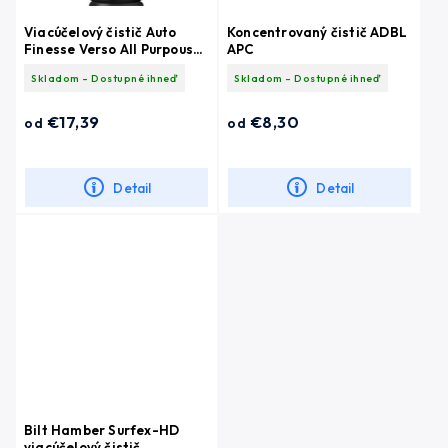
Viacúčelový čistič Auto
Koncentrovaný čistič ADBL
Finesse Verso All Purpouse
APC
Cleaner
Skladom - Dostupné ihneď
Skladom - Dostupné ihneď
€17,39
€8,30
od
od
Detail
Detail
Bilt Hamber Surfex-HD
viacúčelový čistič