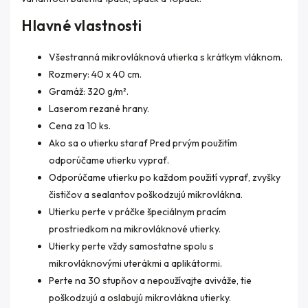
Hlavné vlastnosti
Všestranná mikrovláknová utierka s krátkym vláknom.
Rozmery: 40 x 40 cm.
Gramáž: 320 g/m².
Laserom rezané hrany.
Cena za 10 ks.
Ako sa o utierku starať Pred prvým použitím
odporúčame utierku vyprať.
Odporúčame utierku po každom použití vyprať, zvyšky
čističov a sealantov poškodzujú mikrovlákna.
Utierku perte v práčke špeciálnym pracím
prostriedkom na mikrovláknové utierky.
Utierky perte vždy samostatne spolu s
mikrovláknovými uterákmi a aplikátormi.
Perte na 30 stupňov a nepoužívajte aviváže, tie
poškodzujú a oslabujú mikrovlákna utierky.