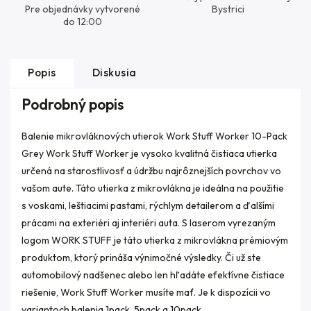
Pre objednávky vytvorené
Bystrici
do 12:00
Popis
Diskusia
Podrobný popis
Balenie mikrovláknových utierok Work Stuff Worker 10-Pack
Grey Work Stuff Worker je vysoko kvalitná čistiaca utierka
určená na starostlivosť a údržbu najrôznejších povrchov vo
vašom aute. Táto utierka z mikrovlákna je ideálna na použitie
s voskami, leštiacimi pastami, rýchlym detailerom a ďalšími
prácami na exteriéri aj interiéri auta. S laserom vyrezaným
logom WORK STUFF je táto utierka z mikrovlákna prémiovým
produktom, ktorý prináša výnimočné výsledky. Či už ste
automobilový nadšenec alebo len hľadáte efektívne čistiace
riešenie, Work Stuff Worker musíte mať. Je k dispozícii vo
variantoch balenia 1pack, 5pack a 10pack.