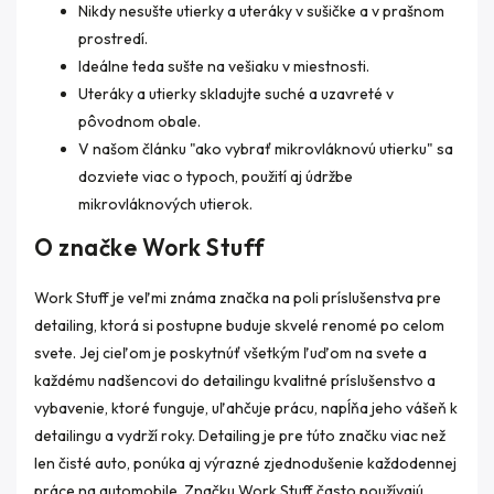
Nikdy nesušte utierky a uteráky v sušičke a v prašnom
prostredí.
Ideálne teda sušte na vešiaku v miestnosti.
Uteráky a utierky skladujte suché a uzavreté v
pôvodnom obale.
V našom článku "ako vybrať mikrovláknovú utierku" sa
dozviete viac o typoch, použití aj údržbe
mikrovláknových utierok.
O značke Work Stuff
Work Stuff je veľmi známa značka na poli príslušenstva pre
detailing, ktorá si postupne buduje skvelé renomé po celom
svete. Jej cieľom je poskytnúť všetkým ľuďom na svete a
každému nadšencovi do detailingu kvalitné príslušenstvo a
vybavenie, ktoré funguje, uľahčuje prácu, napĺňa jeho vášeň k
detailingu a vydrží roky. Detailing je pre túto značku viac než
len čisté auto, ponúka aj výrazné zjednodušenie každodennej
práce na automobile. Značku Work Stuff často používajú