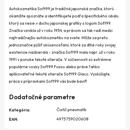
Autokozmetika Soft99 je tradičná japonská značka, ktorú
okamžite spoznáte a identifikujete podľa špecifického obalu,
ktorý sa nesie v duchu japonskej grafiky s logom Soft99.
Značka vznikla už v roku 1954, a právom sa tak radí medzi
najtradičnejšiu autokozmetiku na svete. Môže sa preto
jednoznačne pýšiť skúsenosťami, ktoré za dlhé roky svojej
existencie nazbierala - značka Soft99 mala napr. už v roku
1991 v ponuke tekuté stierače. V súčasnosti sú extrémne
populárne vosky Soft99 Fusso alebo práve ľahko
aplikovateľné tekuté stierače Soft99 Glaco. Vyskúšajte,
práca s prípravkami Soft99 vás bude baviť!
Dodatočné parametre
Čistič pneumatík
Kategória
:
4975759020608
EAN
: