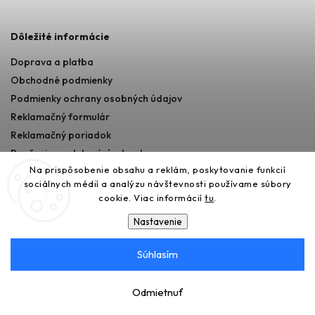
Dôležité informácie
Doprava a platba
Obchodné podmienky
Podmienky ochrany osobných údajov
Reklamačný formulár
Reklamačný poriadok
Poučenie o odstupéní od zmluvy
Na prispôsobenie obsahu a reklám, poskytovanie funkcií
sociálnych médií a analýzu návštevnosti používame súbory
cookie. Viac informácií
tu
.
Nastavenie
Súhlasím
Copyright 2026
365AUTO
. Všetky práva vyhradené.
Upraviť nastavenie cookies
Odmietnuť
Vytvořil
Shoptet
| Design
Shoptak.cz