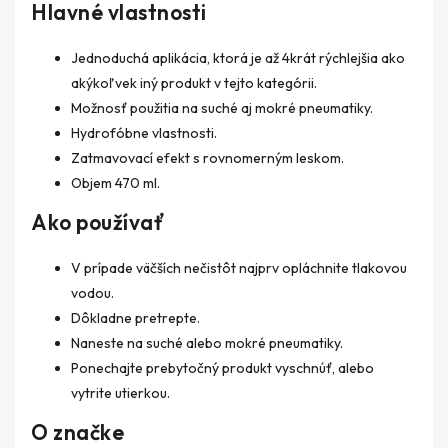
Hlavné vlastnosti
Jednoduchá aplikácia, ktorá je až 4krát rýchlejšia ako
akýkoľvek iný produkt v tejto kategórii.
Možnosť použitia na suché aj mokré pneumatiky.
Hydrofóbne vlastnosti.
Zatmavovací efekt s rovnomerným leskom.
Objem 470 ml.
Ako používať
V prípade väčších nečistôt najprv opláchnite tlakovou
vodou.
Dôkladne pretrepte.
Naneste na suché alebo mokré pneumatiky.
Ponechajte prebytočný produkt vyschnúť, alebo
vytrite utierkou.
O značke