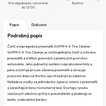
Pre objednávky vytvorené
Bystrici
do 12:00
Popis
Diskusia
Podrobný popis
Čistič a impregnácia pneumatík Soft99 4-X Tire Cleaner
Soft99 4-X Tire Cleaner je rýchloaplikačný čistič a ochrana
pneumatík a ďalších gumových a plastových povrchov
automobilu. Jeho jedinečný systém rozprašovania hmly a
peny urýchľuje proces oživenia pneumatík a skracuje
pracovnú dobu na štvrtinu oproti bežným produktom.
Nežiaduce zvyšky sa jednoducho vyparia, zmiznú z pneumatík
a zanechajú krásny rovnomerný lesk. Dva typy vysoko
viskóznych silikónov priľnú k pneumatikám a dodávajú im
lesklú, vodeodolnú bariéru.