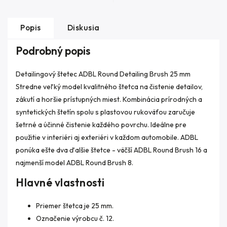
Popis
Diskusia
Podrobný popis
Detailingový štetec ADBL Round Detailing Brush 25 mm
Stredne veľký model kvalitného štetca na čistenie detailov,
zákutí a horšie prístupných miest. Kombinácia prírodných a
syntetických štetín spolu s plastovou rukoväťou zaručuje
šetrné a účinné čistenie každého povrchu. Ideálne pre
použitie v interiéri aj exteriéri v každom automobile. ADBL
ponúka ešte dva ďalšie štetce - väčší ADBL Round Brush 16 a
najmenší model ADBL Round Brush 8.
Hlavné vlastnosti
Priemer štetca je 25 mm.
Označenie výrobcu č. 12.