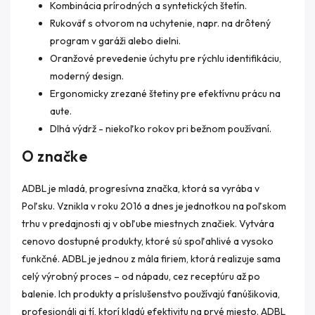
Kombinácia prírodných a syntetických štetín.
Rukoväť s otvorom na uchytenie, napr. na drôtený
program v garáži alebo dielni.
Oranžové prevedenie úchytu pre rýchlu identifikáciu,
moderný design.
Ergonomicky zrezané štetiny pre efektívnu prácu na
aute.
Dlhá výdrž - niekoľko rokov pri bežnom používaní.
O značke
ADBL je mladá, progresívna značka, ktorá sa vyrába v
Poľsku. Vznikla v roku 2016 a dnes je jednotkou na poľskom
trhu v predajnosti aj v obľube miestnych značiek. Vytvára
cenovo dostupné produkty, ktoré sú spoľahlivé a vysoko
funkčné. ADBL je jednou z mála firiem, ktorá realizuje sama
celý výrobný proces – od nápadu, cez receptúru až po
balenie. Ich produkty a príslušenstvo používajú fanúšikovia,
profesionáli aj tí, ktorí kladú efektivitu na prvé miesto. ADBL