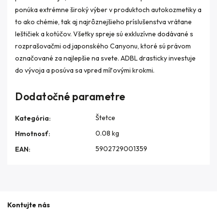
ponúka extrémne široký výber v produktoch autokozmetiky a
to ako chémie, tak aj najrôznejšieho príslušenstva vrátane
leštičiek a kotúčov. Všetky spreje sú exkluzívne dodávané s
rozprašovačmi od japonského Canyonu, ktoré sú právom
označované za najlepšie na svete. ADBL drasticky investuje
do vývoja a posúva sa vpred míľovými krokmi.
Dodatočné parametre
Štetce
Kategória
:
0.08 kg
Hmotnosť
:
5902729001359
EAN
:
Kontujte nás