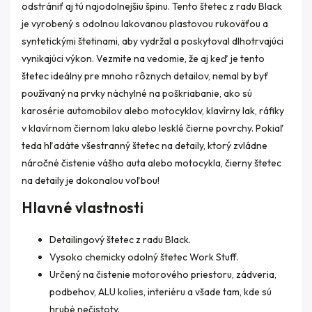
odstrániť aj tú najodolnejšiu špinu. Tento štetec z radu Black
je vyrobený s odolnou lakovanou plastovou rukoväťou a
syntetickými štetinami, aby vydržal a poskytoval dlhotrvajúci
vynikajúci výkon. Vezmite na vedomie, že aj keď je tento
štetec ideálny pre mnoho rôznych detailov, nemal by byť
používaný na prvky náchylné na poškriabanie, ako sú
karosérie automobilov alebo motocyklov, klavírny lak, ráfiky
v klavírnom čiernom laku alebo lesklé čierne povrchy. Pokiaľ
teda hľadáte všestranný štetec na detaily, ktorý zvládne
náročné čistenie vášho auta alebo motocykla, čierny štetec
na detaily je dokonalou voľbou!
Hlavné vlastnosti
Detailingový štetec z radu Black.
Vysoko chemicky odolný štetec Work Stuff.
Určený na čistenie motorového priestoru, zádveria,
podbehov, ALU kolies, interiéru a všade tam, kde sú
hrubé nečistoty.