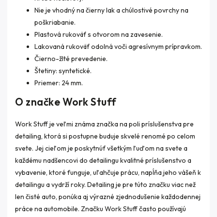
Nie je vhodný na čierny lak a chúlostivé povrchy na
poškriabanie.
Plastová rukoväť s otvorom na zavesenie.
Lakovaná rukoväť odolná voči agresívnym prípravkom.
Čierno-žlté prevedenie.
Štetiny: syntetické.
Priemer: 24 mm.
O značke Work Stuff
Work Stuff je veľmi známa značka na poli príslušenstva pre
detailing, ktorá si postupne buduje skvelé renomé po celom
svete. Jej cieľom je poskytnúť všetkým ľuďom na svete a
každému nadšencovi do detailingu kvalitné príslušenstvo a
vybavenie, ktoré funguje, uľahčuje prácu, napĺňa jeho vášeň k
detailingu a vydrží roky. Detailing je pre túto značku viac než
len čisté auto, ponúka aj výrazné zjednodušenie každodennej
práce na automobile. Značku Work Stuff často používajú