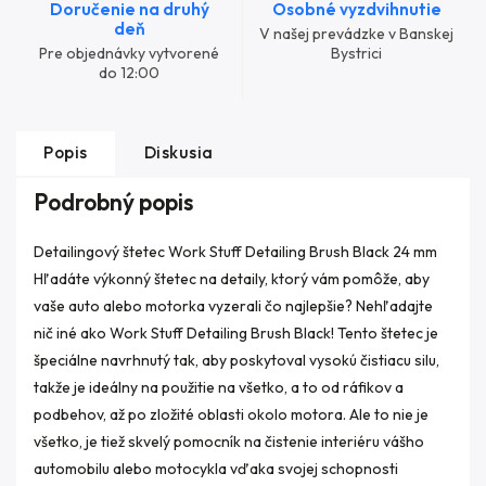
Doručenie na druhý
Osobné vyzdvihnutie
deň
V našej prevádzke v Banskej
Pre objednávky vytvorené
Bystrici
do 12:00
Popis
Diskusia
Podrobný popis
Detailingový štetec Work Stuff Detailing Brush Black 24 mm
Hľadáte výkonný štetec na detaily, ktorý vám pomôže, aby
vaše auto alebo motorka vyzerali čo najlepšie? Nehľadajte
nič iné ako Work Stuff Detailing Brush Black! Tento štetec je
špeciálne navrhnutý tak, aby poskytoval vysokú čistiacu silu,
takže je ideálny na použitie na všetko, a to od ráfikov a
podbehov, až po zložité oblasti okolo motora. Ale to nie je
všetko, je tiež skvelý pomocník na čistenie interiéru vášho
automobilu alebo motocykla vďaka svojej schopnosti