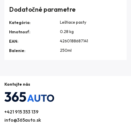
Dodatočné parametre
Leštiace pasty
Kategória
:
0.28 kg
Hmotnosť
:
4260188687141
EAN
:
250ml
Balenie
:
Kontujte nás
+421 915 353 139
info@365auto.sk