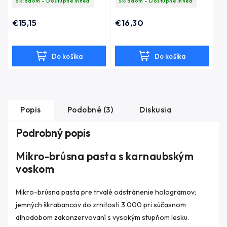
Skladom - Dostupné ihneď
Skladom - Dostupné ihneď
tvrdý
tvrdý
€15,15
€16,30
Do košíka
Do košíka
Popis
Podobné (3)
Diskusia
Podrobný popis
Mikro-brúsna pasta s karnaubským
voskom
Mikro-brúsna pasta pre trvalé odstránenie hologramov;
jemných škrabancov
do zrnitosti 3 000 pri súčasnom
dlhodobom zakonzervovaní s vysokým stupňom lesku.