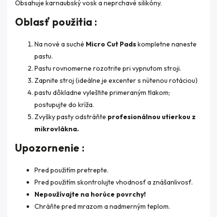
Obsahuje karnaubský vosk a neprchavé silikóny.
Oblasť použitia :
Na nové a suché
Micro Cut Pads
kompletne naneste
pastu.
Pastu rovnomerne rozotrite pri vypnutom stroji.
Zapnite stroj (ideálne je excenter s nútenou rotáciou)
pastu dôkladne vyleštite primeraným tlakom;
postupujte do kríža.
Zvyšky pasty odstráňte
profesionálnou utierkou z
mikrovlákna.
Upozornenie :
Pred použitím pretrepte.
Pred použitím skontrolujte vhodnosť a znášanlivosť.
Nepoužívajte na horúce povrchy!
Chráňte pred mrazom a nadmerným teplom.