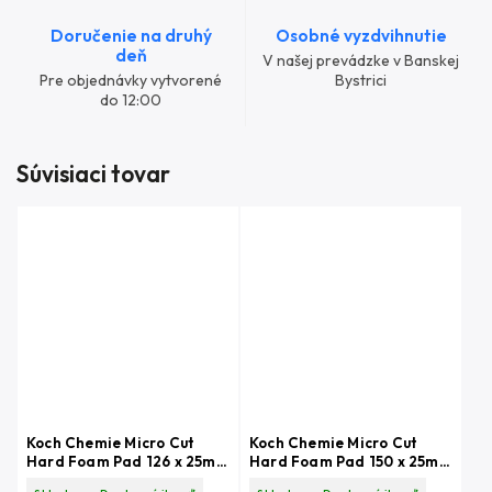
Doručenie na druhý
Osobné vyzdvihnutie
deň
V našej prevádzke v Banskej
Pre objednávky vytvorené
Bystrici
do 12:00
Súvisiaci tovar
Koch Chemie Micro Cut
Koch Chemie Micro Cut
Hard Foam Pad 126 x 25mm
Hard Foam Pad 150 x 25mm
- Leštiaci kotúč fialový
- Leštiaci kotúč fialový