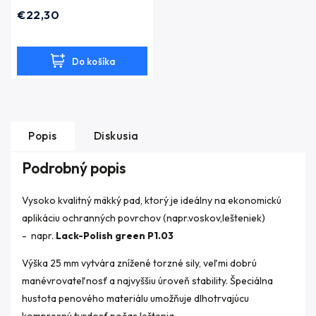
€22,30
Do košíka
Popis
Diskusia
Podrobný popis
Vysoko kvalitný mäkký pad, ktorý je ideálny na ekonomickú
aplikáciu ochranných povrchov (napr.voskov,lešteniek)
- napr.
Lack-Polish green P1.03
Výška 25 mm vytvára znížené torzné sily, veľmi dobrú
manévrovateľnosť a najvyššiu úroveň stability. Špeciálna
hustota penového materiálu umožňuje dlhotrvajúcu