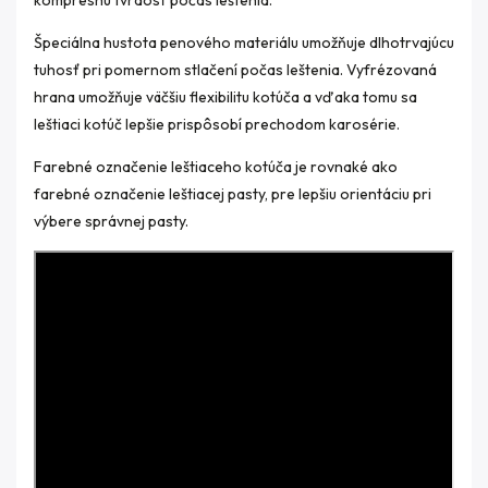
kompresnú tvrdosť počas leštenia.
Špeciálna hustota penového materiálu umožňuje dlhotrvajúcu
tuhosť pri pomernom stlačení počas leštenia. Vyfrézovaná
hrana umožňuje väčšiu flexibilitu kotúča a vďaka tomu sa
leštiaci kotúč lepšie prispôsobí prechodom karosérie.
Farebné označenie leštiaceho kotúča je rovnaké ako
farebné označenie leštiacej pasty, pre lepšiu orientáciu pri
výbere správnej pasty.