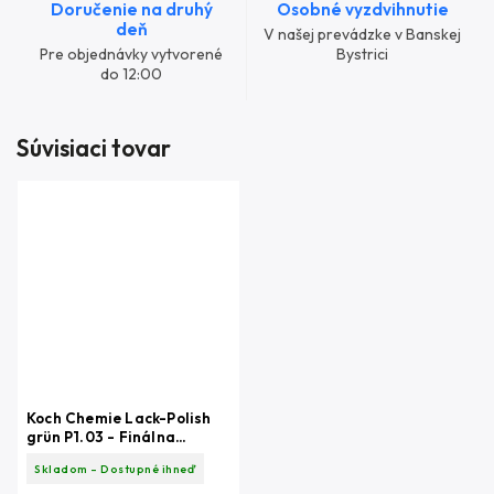
Doručenie na druhý
Osobné vyzdvihnutie
deň
V našej prevádzke v Banskej
Pre objednávky vytvorené
Bystrici
do 12:00
Súvisiaci tovar
Koch Chemie Lack-Polish
grün P1.03 - Finálna
Leštenka 1L
Skladom - Dostupné ihneď