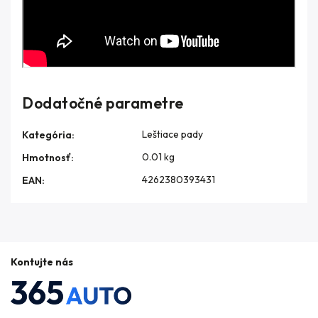
Dodatočné parametre
Leštiace pady
Kategória
:
0.01 kg
Hmotnosť
:
4262380393431
EAN
:
Kontujte nás