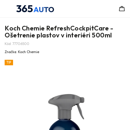
Koch Chemie RefreshCockpitCare -
Ošetrenie plastov v interiéri 500ml
Kód:
77706500
Značka:
Koch Chemie
TIP