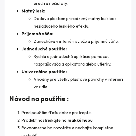
prach a nečistoty.
Matný lesk:
Dodáva plastom prirodzený matný lesk bez
nežiaduceho lesklého efektu.
Príjemná vôňa:
Zanecháva v interiéri sviežu a príjemnú vôňu.
Jednoduché použitie:
Rýchla a jednoduchá aplikácia pomocou
rozprašovača a aplikátora alebo utierky.
Univerzálne použitie:
Vhodný pre všetky plastové povrchy v interiéri
vozidla.
Návod na použitie :
Pred použitím fľašu dobre pretrepte.
Produkt nastriekajte na
mäkkú hubu
Rovnomerne ho rozotrite a nechajte kompletne
uschnúť.