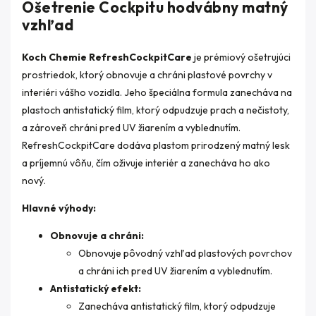
Ošetrenie Cockpitu hodvábny matný
vzhľad
Koch Chemie RefreshCockpitCare
je prémiový ošetrujúci
prostriedok, ktorý obnovuje a chráni plastové povrchy v
interiéri vášho vozidla. Jeho špeciálna formula zanecháva na
plastoch antistatický film, ktorý odpudzuje prach a nečistoty,
a zároveň chráni pred UV žiarením a vyblednutím.
RefreshCockpitCare dodáva plastom prirodzený matný lesk
a príjemnú vôňu, čím oživuje interiér a zanecháva ho ako
nový.
Hlavné výhody:
Obnovuje a chráni:
Obnovuje pôvodný vzhľad plastových povrchov
a chráni ich pred UV žiarením a vyblednutím.
Antistatický efekt:
Zanecháva antistatický film, ktorý odpudzuje