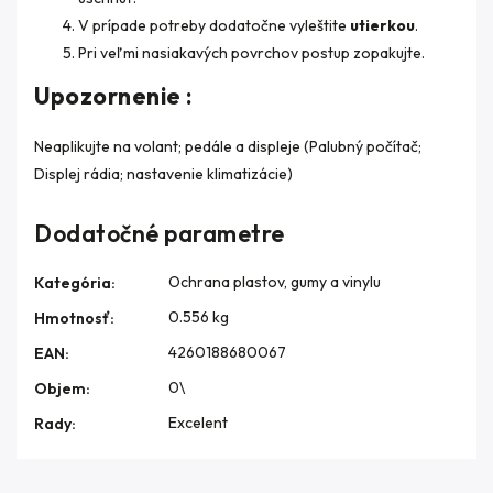
V prípade potreby dodatočne vyleštite
utierkou
.
Pri veľmi nasiakavých povrchov postup zopakujte.
Upozornenie :
Neaplikujte na volant; pedále a displeje (Palubný počítač;
Displej rádia; nastavenie klimatizácie)
Dodatočné parametre
Ochrana plastov, gumy a vinylu
Kategória
:
0.556 kg
Hmotnosť
:
4260188680067
EAN
:
0\
Objem
:
Excelent
Rady
: