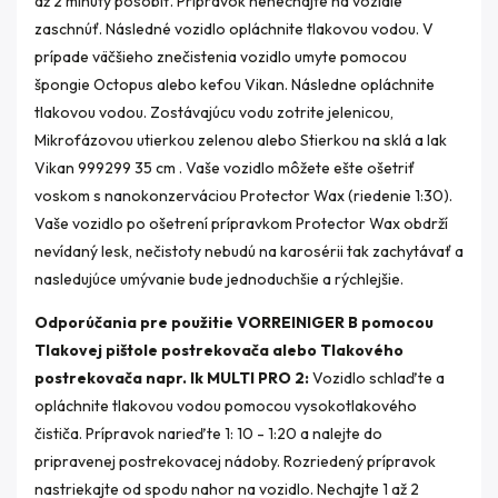
až 2 minúty pôsobiť. Prípravok nenechajte na vozidle
zaschnúť. Následné vozidlo opláchnite tlakovou vodou. V
prípade väčšieho znečistenia vozidlo umyte pomocou
špongie Octopus alebo kefou Vikan. Následne opláchnite
tlakovou vodou. Zostávajúcu vodu zotrite jelenicou,
Mikrofázovou utierkou zelenou alebo Stierkou na sklá a lak
Vikan 999299 35 cm . Vaše vozidlo môžete ešte ošetriť
voskom s nanokonzerváciou Protector Wax (riedenie 1:30).
Vaše vozidlo po ošetrení prípravkom Protector Wax obdrží
nevídaný lesk, nečistoty nebudú na karosérii tak zachytávať a
nasledujúce umývanie bude jednoduchšie a rýchlejšie.
Odporúčania pre použitie VORREINIGER B pomocou
Tlakovej pištole postrekovača alebo Tlakového
postrekovača napr. Ik MULTI PRO 2:
Vozidlo schlaďte a
opláchnite tlakovou vodou pomocou vysokotlakového
čističa. Prípravok narieďte 1: 10 - 1:20 a nalejte do
pripravenej postrekovacej nádoby. Rozriedený prípravok
nastriekajte od spodu nahor na vozidlo. Nechajte 1 až 2