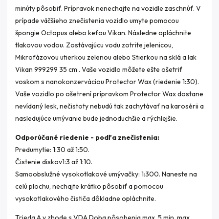
minúty pôsobiť. Prípravok nenechajte na vozidle zaschnúť. V
prípade väčšieho znečistenia vozidlo umyte pomocou
špongie Octopus alebo kefou Vikan. Následne opláchnite
tlakovou vodou. Zostávajúcu vodu zotrite jelenicou,
Mikrofázovou utierkou zelenou alebo Stierkou na sklá a lak
Vikan 999299 35 cm . Vaše vozidlo môžete ešte ošetriť
voskom s nanokonzerváciou Protector Wax (riedenie 1:30).
Vaše vozidlo po ošetrení prípravkom Protector Wax dostane
nevídaný lesk, nečistoty nebudú tak zachytávať na karosérii a
nasledujúce umývanie bude jednoduchšie a rýchlejšie.
Odporúčané riedenie - podľa znečistenia:
Predumytie: 1:30 až 1:50.
Čistenie diskov1:3 až 1:10.
Samoobslužné vysokotlakové umývačky: 1:300. Naneste na
celú plochu, nechajte krátko pôsobiť a pomocou
vysokotlakového čističa dôkladne opláchnite.
Trieda A v zhode s VDA Doba pôsobenia max. 5 min, max.