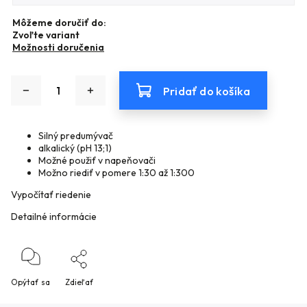
Môžeme doručiť do:
Zvoľte variant
Možnosti doručenia
Pridať do košíka
Silný predumývač
alkalický (pH 13;1)
Možné použiť v napeňovači
Možno riediť v pomere 1:30 až 1:300
Vypočítať riedenie
Detailné informácie
Opýtať sa
Zdieľať