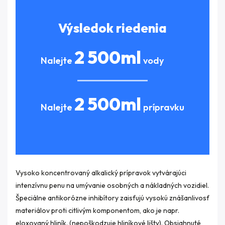
Výsledok riedenia
2 500
ml
Nalejte
vody
2 500
ml
Nalejte
prípravku
Vysoko koncentrovaný alkalický prípravok vytvárajúci
intenzívnu penu na umývanie osobných a nákladných vozidiel.
Špeciálne antikorózne inhibítory zaisťujú vysokú znášanlivosť
materiálov proti citlivým komponentom, ako je napr.
eloxovaný hliník. (nepoškodzuje hliníkové lišty). Obsiahnuté