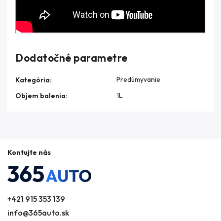
Dodatočné parametre
Predúmyvanie
Kategória
:
1L
Objem balenia
:
Kontujte nás
+421 915 353 139
info@365auto.sk