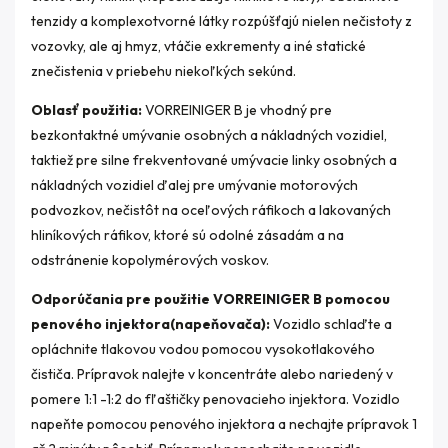
tenzidy a komplexotvorné látky rozpúšťajú nielen nečistoty z
vozovky, ale aj hmyz, vtáčie exkrementy a iné statické
znečistenia v priebehu niekoľkých sekúnd.
Oblasť použitia:
VORREINIGER B je vhodný pre
bezkontaktné umývanie osobných a nákladných vozidiel,
taktiež pre silne frekventované umývacie linky osobných a
nákladných vozidiel ďalej pre umývanie motorových
podvozkov, nečistôt na oceľových ráfikoch a lakovaných
hliníkových ráfikov, ktoré sú odolné zásadám a na
odstránenie kopolymérových voskov.
Odporúčania pre použitie VORREINIGER B pomocou
penového injektora(napeňovača):
Vozidlo schlaďte a
opláchnite tlakovou vodou pomocou vysokotlakového
čističa. Prípravok nalejte v koncentráte alebo nariedený v
pomere 1:1 -1:2 do fľaštičky penovacieho injektora. Vozidlo
napeňte pomocou penového injektora a nechajte prípravok 1