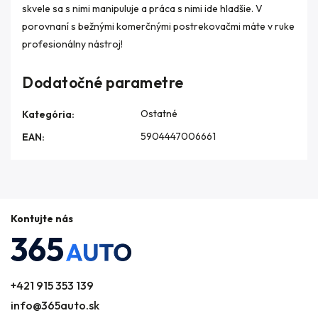
skvele sa s nimi manipuluje a práca s nimi ide hladšie. V
porovnaní s bežnými komerčnými postrekovačmi máte v ruke
profesionálny nástroj!
Dodatočné parametre
Ostatné
Kategória
:
5904447006661
EAN
:
Kontujte nás
+421 915 353 139
info@365auto.sk