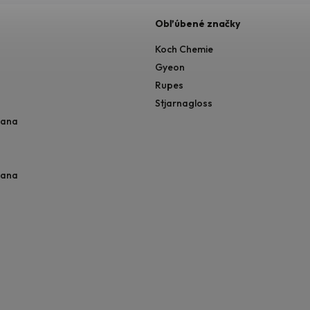
Obľúbené značky
Koch Chemie
Gyeon
Rupes
Stjarnagloss
rana
rana