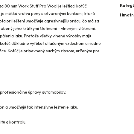
Kategó
Pad 80 mm Work Stuff Pro Wool je leštiaci kotúč
 je mäkká vrstva peny s otvorenými bunkami, ktorá
Hmotn
lota pri leštení umožňuje agresívnejšiu prácu, čo má za
ôsobený jeho krátkymi štetinami – vlnenými vláknami.
spálenia laku. Pretože všetky vlnené výrobky majú
m kotúč dôkladne vyfúkať stlačeným vzduchom a riadne
áce. Kotúč je pripevnený suchým zipsom, určeným pre
e profesionálne úpravy automobilov.
on a umožňujú tak intenzívne leštenie laku.
itu a kontrolu.