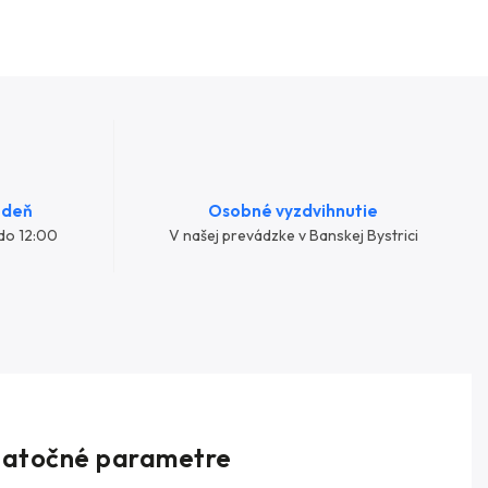
 deň
Osobné vyzdvihnutie
do 12:00
V našej prevádzke v Banskej Bystrici
atočné parametre