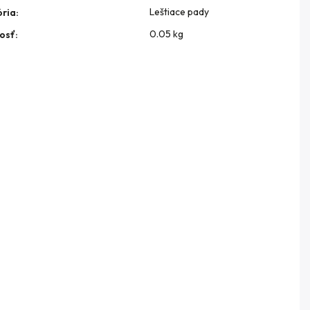
Leštiace pady
ria
:
0.05 kg
osť
: