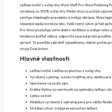
Leštiaci kotúč z ovčej vlny Work Stuff Pro Wool Polishing 
vyrobený zo 100% ovčej vlny. Medzi vlnou a suchým zipsom
zaisťuje stabilnejšiu prevádzku a znižuje vibrácie. Nízka tep
následok lepšiu korekciu laku. Vyšší rezný výkon je tiež sp
Pro Wool poskytuje veľmi dobrú ventiláciu a znižuje riziko 
tendenciu púšťať vlákna, odporúča sa pred prvým použití
upraviť. To pomôže zabrániť vypadávaniu vlákien počas pr
stroje Dual Action.
Hlavné vlastnosti
Leštiaci kotúč s leštiacou plochou z ovčej vlny.
Vyrobený z jemnej, vysoko kvalitnej vlny, ideálny pr
Upevnenie na suchý zips.
Krátke štetiny sú navrhnuté na optimálny leštiaci výk
Ľahko sa čistí.
Medzikus vyrobený z vybranej peny pre väčšiu flexibil
Strediaci otvor zvyšuje presnosť pri leštení.