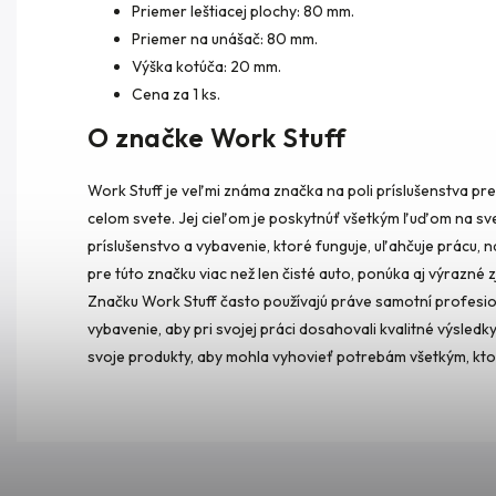
Priemer leštiacej plochy: 80 mm.
Priemer na unášač: 80 mm.
Výška kotúča: 20 mm.
Cena za 1 ks.
O značke Work Stuff
Work Stuff je veľmi známa značka na poli príslušenstva pre
celom svete. Jej cieľom je poskytnúť všetkým ľuďom na sve
príslušenstvo a vybavenie, ktoré funguje, uľahčuje prácu, na
pre túto značku viac než len čisté auto, ponúka aj výrazn
Značku Work Stuff často používajú práve samotní profesionál
vybavenie, aby pri svojej práci dosahovali kvalitné výsledk
svoje produkty, aby mohla vyhovieť potrebám všetkým, ktorí 