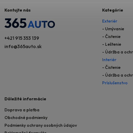
Kontujte nás
Kategórie
Exteriér
- Umývanie
- Čistenie
+421 915 353 139
- Leštenie
info@365auto.sk
- Údržba a och
Interiér
- Čistenie
- Údržba a och
Príslušenstvo
Dôležité informácie
Doprava a platba
Obchodné podmienky
Podmienky ochrany osobných údajov
Reklamačný formulár