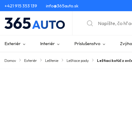
+421 915 353 139
info@365auto.sk
Exteriér
Interiér
Príslušenstvo
Zvýho
Domov
/
Exteriér
/
Leštenie
/
Leštiace pady
/
Leštiaci kotúč z ov
Značka:
Work Stuff