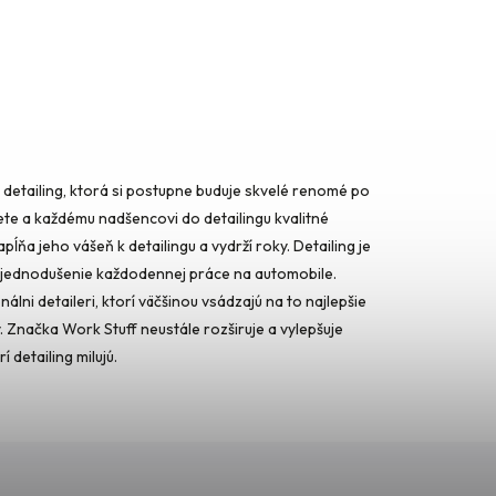
 detailing, ktorá si postupne buduje skvelé renomé po
te a každému nadšencovi do detailingu kvalitné
pĺňa jeho vášeň k detailingu a vydrží roky. Detailing je
é zjednodušenie každodennej práce na automobile.
ni detaileri, ktorí väčšinou vsádzajú na to najlepšie
y. Značka Work Stuff neustále rozširuje a vylepšuje
detailing milujú.