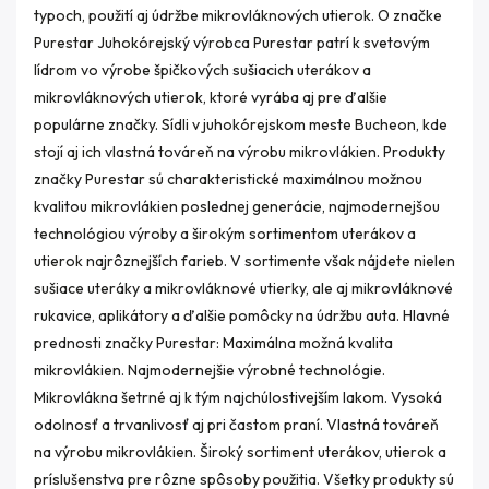
typoch, použití aj údržbe mikrovláknových utierok. O značke
Purestar Juhokórejský výrobca Purestar patrí k svetovým
lídrom vo výrobe špičkových sušiacich uterákov a
mikrovláknových utierok, ktoré vyrába aj pre ďalšie
populárne značky. Sídli v juhokórejskom meste Bucheon, kde
stojí aj ich vlastná továreň na výrobu mikrovlákien. Produkty
značky Purestar sú charakteristické maximálnou možnou
kvalitou mikrovlákien poslednej generácie, najmodernejšou
technológiou výroby a širokým sortimentom uterákov a
utierok najrôznejších farieb. V sortimente však nájdete nielen
sušiace uteráky a mikrovláknové utierky, ale aj mikrovláknové
rukavice, aplikátory a ďalšie pomôcky na údržbu auta. Hlavné
prednosti značky Purestar: Maximálna možná kvalita
mikrovlákien. Najmodernejšie výrobné technológie.
Mikrovlákna šetrné aj k tým najchúlostivejším lakom. Vysoká
odolnosť a trvanlivosť aj pri častom praní. Vlastná továreň
na výrobu mikrovlákien. Široký sortiment uterákov, utierok a
príslušenstva pre rôzne spôsoby použitia. Všetky produkty sú