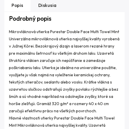
Popis
Diskusia
Podrobný popis
Mikrovláknová utierka Purestar Double Face Multi Towel Mint
Univerzálna mikrovláknová utierka najvyššej kvality vyrobená
v Južnej Kórei. Bezokrajový dizajn a laserom rezané hrany
pre maximálnu šetrnosť ku všetkým druhom laku. Uzavretá
štruktúra vlákien zaručuje ich nepúšťanie a zamedzuje
poškriabaniu laku. Utierka je ideálna na univerzálne použitie,
využijete ju však najmä na vyleštenie keramickej ochrany,
tekutých stieračov, sealantu alebo vosku. Krátke vlákna s
uzavretou slučkou odstraňujú zvyšky povlaku rýchlejšie a bez
šmúh a sú vhodné napríklad na odolnejšie zvyšky, ktoré sa
horšie zlešťujú. Gramáž 320 g/m² a rozmery 40 x 40 cm
zaručujú efektívnu prácu na všetkých povrchoch.
Hlavné vlastnosti utierky Purestar Double Face Multi Towel
Mint Mikrovláknová utierka najvyššej kvality. Uzavretá