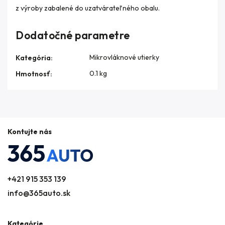
z výroby zabalené do uzatvárateľného obalu.
Dodatočné parametre
Mikrovláknové utierky
Kategória
:
0.1 kg
Hmotnosť
:
Kontujte nás
+421 915 353 139
info@365auto.sk
Kategórie