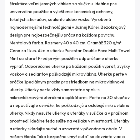
štruktúra veľmi jemných vlákien so slučkou. Ideálne pre
univerzálne použitie a vyleštenie keramickej ochrany,
tekutých stieračov, sealantu alebo vosku. Vyrobená
najmodernejšími technológiami v Južnej Kórei. Bezokrajový
design pre najbezpečnejšiu prácu na každom povrchu.
Mentolová farba. Rozmery 40 x 40 cm. Gramáž 320 g/m².
Cena za 1 kus. Ako o utierku Purestar Double Face Multi Towel
Mint sa starať Pred prvým použitím odporúčame utierku
vyprať. Odporúčame utierku po každom použití vyprať, zvyšky
voskov a sealantov poškodzujú mikrovlákna. Utierku perte v
práčke špeciálnym pracím prostriedkom na mikrovláknové
utierky. Utierky perte vždy samostatne spolu s
mikrovláknovými uterákmi a aplikátormi. Perte na 30 stupňov
a nepoužívajte aviváže, tie poškodzujú a oslabujú mikrovlákna
utierky. Nikdy nesušte utierky a uteráky v sušičke a v prašnom
prostredí. Ideálne teda sušte na vešiaku v miestnosti. Uteráky
a utierky skladujte suché a uzavreté v pôvodnom obale. V
našom článku "ako bezpečne umyť auto" sa dozviete viac o