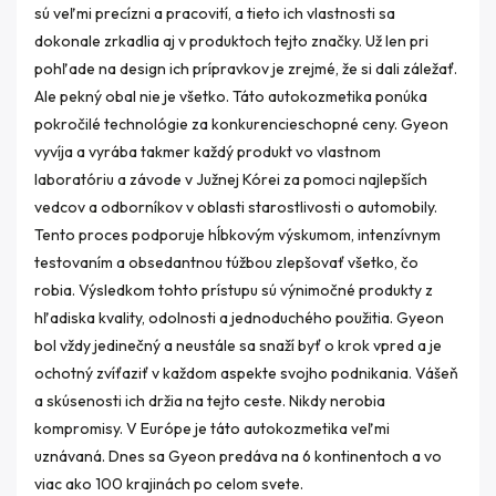
sú veľmi precízni a pracovití, a tieto ich vlastnosti sa
dokonale zrkadlia aj v produktoch tejto značky. Už len pri
pohľade na design ich prípravkov je zrejmé, že si dali záležať.
Ale pekný obal nie je všetko. Táto autokozmetika ponúka
pokročilé technológie za konkurencieschopné ceny. Gyeon
vyvíja a vyrába takmer každý produkt vo vlastnom
laboratóriu a závode v Južnej Kórei za pomoci najlepších
vedcov a odborníkov v oblasti starostlivosti o automobily.
Tento proces podporuje hĺbkovým výskumom, intenzívnym
testovaním a obsedantnou túžbou zlepšovať všetko, čo
robia. Výsledkom tohto prístupu sú výnimočné produkty z
hľadiska kvality, odolnosti a jednoduchého použitia. Gyeon
bol vždy jedinečný a neustále sa snaží byť o krok vpred a je
ochotný zvíťaziť v každom aspekte svojho podnikania. Vášeň
a skúsenosti ich držia na tejto ceste. Nikdy nerobia
kompromisy. V Európe je táto autokozmetika veľmi
uznávaná. Dnes sa Gyeon predáva na 6 kontinentoch a vo
viac ako 100 krajinách po celom svete.