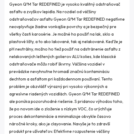
Gyeon Q²M Tar REDEFINED je vysoko kvalitný odstraňovač
asfaltu a zvyškov lepidla. Na rozdiel od väčšiny
odstraňovačov asfaltu Gyeon Q²M Tar REDEFINED negatívne
neovplyvňuje žiadne vonkajšie povrchy a je bezpečný pre
všetky časti karosérie. Je možné ho použiť na lak, sklo a
plastové lišty, a to ako lakované, tak aj nelakované. Keďže je
pH neutrálny, možno ho tiež použiť na odstránenie asfaltu z
nelakovaných leštených golierov ALU kolies, kde klasické
odstraňovače môžu robiť škvrny. Väčšina vozidiel v
prevádzke nevyhnutne hromadí značnú kontamináciu
dechtom a asfaltom pri každodennom používaní. Tento
problém je obzvlášť výrazný pri vysoko výkonných a
agresívne riadených vozidlách. Gyeon Q²M Tar REDEFINED
ale ponúka pozoruhodné riešenie. S pridanou výhodou toho,
že po novom ide o zloženie s nízkym VOC, čo urýchľuje
proces dekontaminácie a minimalizuje obvykle časovo
náročné kroky, ako je clayovanie. Navyše je to zdravší
produkt pre užívateľov. Efektívne rozpustenie väčšiny