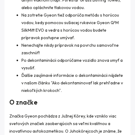
dlhým vláknom (napr. Purestar Grass Buffing Towel),
alebo opláchnite tlakovou vodou.
Na zotretie Gyeon tiež odporúča metódu s horúcou
vodou, kedy pomocou sušiacej rukavice Gyeon Q²M
SilkMitt EVO a vedra s horúcou vodou budete
prípravok postupne umývať.
Nenechajte nikdy prípravok na povrchu samovoľne
zaschnúť!
Po dekontaminácii odporúčame vozidlo znova umyť a
vysušiť.
Ďalšie zaujímavé informácie o dekontaminácii nájdete
v našom článku "Ako dekontaminovať lak prehľadne v
niekoľkých krokoch".
O značke
Značka Gyeon pochádza z Južnej Kórey, kde vzniklo viac
svetových značiek zaoberajúcich sa veľmi kvalitnou a
inovatívnou autokozmetikou. O Juhokórejcoch je známe, že