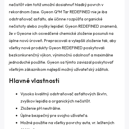
nečistôt vám totiž umožní dosiahnuť hladký povrch v
rekordnom čase. Gyeon Q²M Tar REDEFINED nie je iba
odstraňovač asfaltu, ale účinne rozpúšťa organické
nečistoty alebo zvyšky lepidiel. Gyeon REDEFINED znamená,
že v Gyeone ich osvedčené chemické zloženie posunuli na
úplne novú úroveň. Prepracovali a vylepšili zloženie tak, aby
všetky nové produkty Gyeon REDEFINED poskytovali
bezkonkurenčný výkon, výnimočnú odolnosť a maximálne
jednoduché použitie. Gyeon sa týmto zaviazal poskytovať
všetkým zákazníkom najlepší možný užívateľský zážitok.
Hlavné vlastnosti
Vysoko kvalitný odstraňovač asfaltových škvŕn,
zvyškov lepidla a organických nečistôt.
Zloženie pH neutrálne.
Úplne bezpečný pre svojho užívateľa.
Možné použitie na všetky povrchy auta, vr. leštených