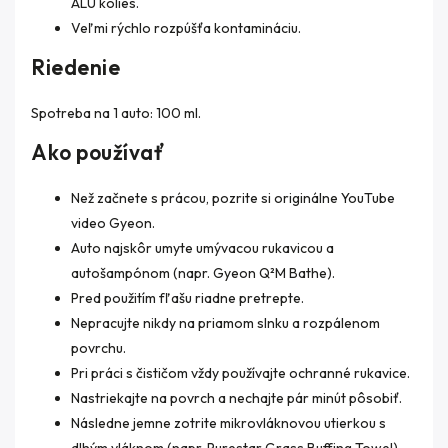
ALU kolies.
Veľmi rýchlo rozpúšťa kontamináciu.
Riedenie
Spotreba na 1 auto: 100 ml.
Ako používať
Než začnete s prácou, pozrite si originálne YouTube
video Gyeon.
Auto najskôr umyte umývacou rukavicou a
autošampónom (napr. Gyeon Q²M Bathe).
Pred použitím fľašu riadne pretrepte.
Nepracujte nikdy na priamom slnku a rozpálenom
povrchu.
Pri práci s čističom vždy používajte ochranné rukavice.
Nastriekajte na povrch a nechajte pár minút pôsobiť.
Následne jemne zotrite mikrovláknovou utierkou s