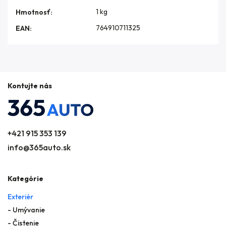
1 kg
Hmotnosť
:
764910711325
EAN
:
Kontujte nás
+421 915 353 139
info@365auto.sk
Kategórie
Exteriér
- Umývanie
- Čistenie