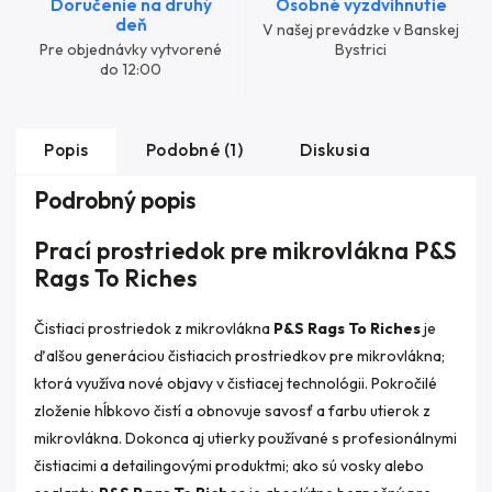
Doručenie na druhý
Osobné vyzdvihnutie
deň
V našej prevádzke v Banskej
Pre objednávky vytvorené
Bystrici
do 12:00
Popis
Podobné (1)
Diskusia
Podrobný popis
Prací prostriedok pre mikrovlákna P&S
Rags To Riches
Čistiaci prostriedok z mikrovlákna
P&S Rags To Riches
je
ďalšou generáciou čistiacich prostriedkov pre mikrovlákna;
ktorá využíva nové objavy v čistiacej technológii. Pokročilé
zloženie hĺbkovo čistí a obnovuje savosť a farbu utierok z
mikrovlákna. Dokonca aj utierky používané s profesionálnymi
čistiacimi a detailingovými produktmi; ako sú vosky alebo