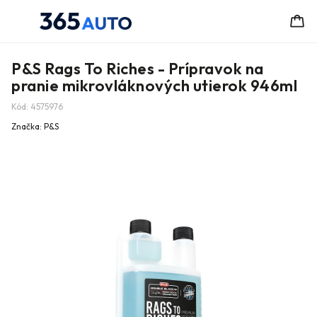
P&S Rags To Riches - Prípravok na
pranie mikrovláknových utierok 946ml
Kód:
4575976
Značka:
P&S