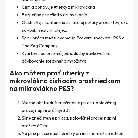
Čistí a obnovuje utierky z mikrovlákna
Bezpečné pre všetky druhy tkanín
Odstraňuje kontamináciu; ako aj detaily produktov; ako
sú vosk; sealant; oleje;...
Spolupráca medzi dvoma špičkovými značkami: P&S a
The Rag Company
Kvartové balenie má jednoduchý dávkovač na
dávkovanie správneho množstva
Ako môžem prať utierky z
mikrovlákna čistiacim prostriedkom
na mikrovlákno P&S?
Mierne až stredné znečistenie pri cca. polovičnej
pracej náplni práčky: 30 ml
Silné znečistenie pri cca. polovičnej pracej náplni
práčky: 60 ml
Na plnú praciu náplň práčky pri miernom až strednom