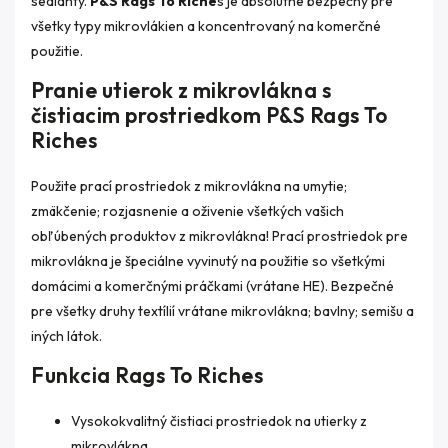
sealanty.
P&S Rags To Riche
s je absolútne bezpečný pre
všetky typy mikrovlákien a koncentrovaný na komerčné
použitie.
Pranie utierok z mikrovlákna s
čistiacim prostriedkom P&S Rags To
Riches
Použite prací prostriedok z mikrovlákna na umytie;
zmäkčenie; rozjasnenie a oživenie všetkých vašich
obľúbených produktov z mikrovlákna! Prací prostriedok pre
mikrovlákna je špeciálne vyvinutý na použitie so všetkými
domácimi a komerčnými práčkami (vrátane HE). Bezpečné
pre všetky druhy textílií vrátane mikrovlákna; bavlny; semišu a
iných látok.
Funkcia Rags To Riches
Vysokokvalitný čistiaci prostriedok na utierky z
mikrovlákna