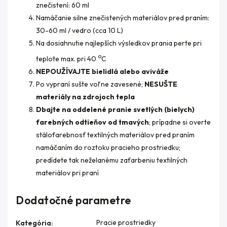
znečistení: 60 ml
Namáčanie silne znečistených materiálov pred praním:
30-60 ml / vedro (cca 10 L)
Na dosiahnutie najlepších výsledkov prania perte pri
o
teplote max. pri 40
C
NEPOUŽÍVAJTE bielidlá alebo aviváže
Po vypraní sušte voľne zavesené;
NESUŠTE
materiály na zdrojoch tepla
Dbajte na oddelené pranie svetlých (bielych)
farebných odtieňov od tmavých
; prípadne si overte
stálofarebnosť textilných materiálov pred praním
namáčaním do roztoku pracieho prostriedku;
predídete tak neželanému zafarbeniu textilných
materiálov pri praní
Dodatočné parametre
Pracie prostriedky
Kategória
: