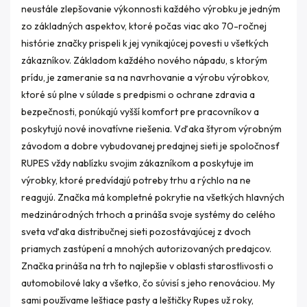
neustále zlepšovanie výkonnosti každého výrobku je jedným
zo základných aspektov, ktoré počas viac ako 70-ročnej
histórie značky prispeli k jej vynikajúcej povesti u všetkých
zákazníkov. Základom každého nového nápadu, s ktorým
prídu, je zameranie sa na navrhovanie a výrobu výrobkov,
ktoré sú plne v súlade s predpismi o ochrane zdravia a
bezpečnosti, ponúkajú vyšší komfort pre pracovníkov a
poskytujú nové inovatívne riešenia. Vďaka štyrom výrobným
závodom a dobre vybudovanej predajnej sieti je spoločnosť
RUPES vždy nablízku svojim zákazníkom a poskytuje im
výrobky, ktoré predvídajú potreby trhu a rýchlo na ne
reagujú. Značka má kompletné pokrytie na všetkých hlavných
medzinárodných trhoch a prináša svoje systémy do celého
sveta vďaka distribučnej sieti pozostávajúcej z dvoch
priamych zastúpení a mnohých autorizovaných predajcov.
Značka prináša na trh to najlepšie v oblasti starostlivosti o
automobilové laky a všetko, čo súvisí s jeho renováciou. My
sami používame leštiace pasty a leštičky Rupes už roky,