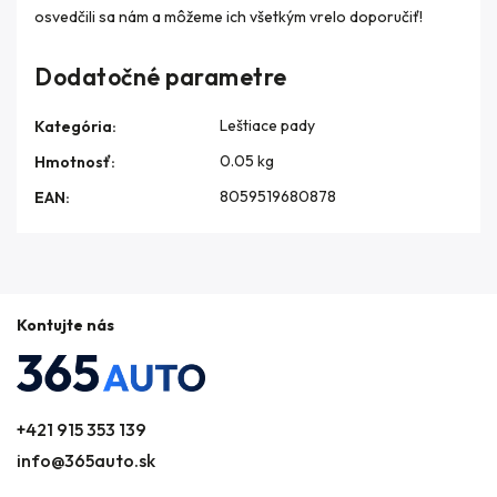
osvedčili sa nám a môžeme ich všetkým vrelo doporučiť!
Dodatočné parametre
Leštiace pady
Kategória
:
0.05 kg
Hmotnosť
:
8059519680878
EAN
:
Kontujte nás
+421 915 353 139
info@365auto.sk