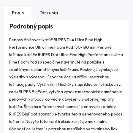
Popis
Diskusia
Podrobný popis
Penový finišovací kotúč RUPES D-A Ultra Fine High
Performance Ultra Fine Foam Pad 150/180 mm Penové
leštiace kotúče RUPES D-A Ultra Fine High Performance Ultra
Fine Foam Pad sú špeciálne navrhnuté na použitie s
orbitálnymi a planetárnymi leštičkami. Poskytujú vynikajúce
výsledky s výraznou úsporou času a nižšou spotrebou
leštiacej pasty. Vyšší výkmit leštičky, napríklad pri leštičkách z
radu RUPES BigFoot, vytvára vysoké mechanické namáhanie
penových kotúčov, čo vedie k zvýšeniu vnútornej teploty
kotúča. Štruktúra "otvorených buniek" penových kotúčov
RUPES BigFoot zabraňuje tvorbe tepla generovaného počas
leštenia. Navyše táto konštrukcia zaručuje maximálnu
účinnosť pri leštení s potrebou menšieho vertikálneho tlaku