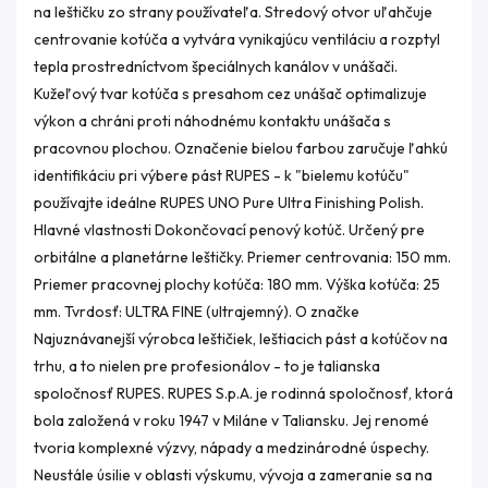
na leštičku zo strany používateľa. Stredový otvor uľahčuje
centrovanie kotúča a vytvára vynikajúcu ventiláciu a rozptyl
tepla prostredníctvom špeciálnych kanálov v unášači.
Kužeľový tvar kotúča s presahom cez unášač optimalizuje
výkon a chráni proti náhodnému kontaktu unášača s
pracovnou plochou. Označenie bielou farbou zaručuje ľahkú
identifikáciu pri výbere pást RUPES - k "bielemu kotúču"
používajte ideálne RUPES UNO Pure Ultra Finishing Polish.
Hlavné vlastnosti Dokončovací penový kotúč. Určený pre
orbitálne a planetárne leštičky. Priemer centrovania: 150 mm.
Priemer pracovnej plochy kotúča: 180 mm. Výška kotúča: 25
mm. Tvrdosť: ULTRA FINE (ultrajemný). O značke
Najuznávanejší výrobca leštičiek, leštiacich pást a kotúčov na
trhu, a to nielen pre profesionálov - to je talianska
spoločnosť RUPES. RUPES S.p.A. je rodinná spoločnosť, ktorá
bola založená v roku 1947 v Miláne v Taliansku. Jej renomé
tvoria komplexné výzvy, nápady a medzinárodné úspechy.
Neustále úsilie v oblasti výskumu, vývoja a zameranie sa na