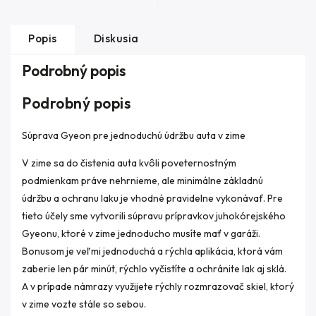
Popis
Diskusia
Podrobný popis
Podrobný popis
Súprava Gyeon pre jednoduchú údržbu auta v zime
V zime sa do čistenia auta kvôli poveternostným
podmienkam práve nehrnieme, ale minimálne základnú
údržbu a ochranu laku je vhodné pravidelne vykonávať. Pre
tieto účely sme vytvorili súpravu prípravkov juhokórejského
Gyeonu, ktoré v zime jednoducho musíte mať v garáži.
Bonusom je veľmi jednoduchá a rýchla aplikácia, ktorá vám
zaberie len pár minút, rýchlo vyčistíte a ochránite lak aj sklá.
A v prípade námrazy využijete rýchly rozmrazovač skiel, ktorý
v zime vozte stále so sebou.