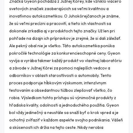
Značka Gyeon pochádza z Južnej Kórey, kde vzniklo viacero
svetových značiek zaoberajúcich sa veľmi kvalitnou a
inovatívnou autokozmetikou. O Juhokórejčanoch je známe,
že sú veľmi precízni a pracovití, a tieto ich vlastnosti sa
dokonale zrkadlia aj v produktoch tejto značky. Už len pri
pohľade na dizajn ich prípravkov je zrejmé, že si dali záležať.
Ale pekný obal nie je všetko. Táto autokozmetika ponúka
pokročilé technológie za konkurencieschopné ceny. Gyeon
vyvíja a vyrába takmer každý produkt vo vlastnej laboratóriu
a závode v Južnej Kórei za pomoci najlepších vedcov a
odborníkov v oblasti starostlivosti o automobily. Tento
proces podporuje hĺbkovým výskumom, intenzívnym
testovaním a obsedantnou túžbou zlepšovať všetko, čo
robia. Výsledkom tohto prístupu sú výnimočné produkty z
hľadiska kvality, odolnosti a jednoduchého použitia. Gyeon
bol vždy jedinečný a neustále sa snaží byť o krok vpred a je
ochotný zvíťaziť v každom aspekte svojho podnikania. Vášeň
a skúsenosti ich držia na tejto ceste. Nikdy nerobia