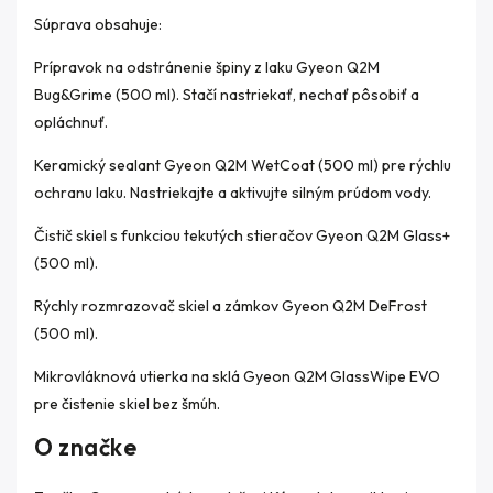
Súprava obsahuje:
Prípravok na odstránenie špiny z laku Gyeon Q2M
Bug&Grime (500 ml). Stačí nastriekať, nechať pôsobiť a
opláchnuť.
Keramický sealant Gyeon Q2M WetCoat (500 ml) pre rýchlu
ochranu laku. Nastriekajte a aktivujte silným prúdom vody.
Čistič skiel s funkciou tekutých stieračov Gyeon Q2M Glass+
(500 ml).
Rýchly rozmrazovač skiel a zámkov Gyeon Q2M DeFrost
(500 ml).
Mikrovláknová utierka na sklá Gyeon Q2M GlassWipe EVO
pre čistenie skiel bez šmúh.
O značke