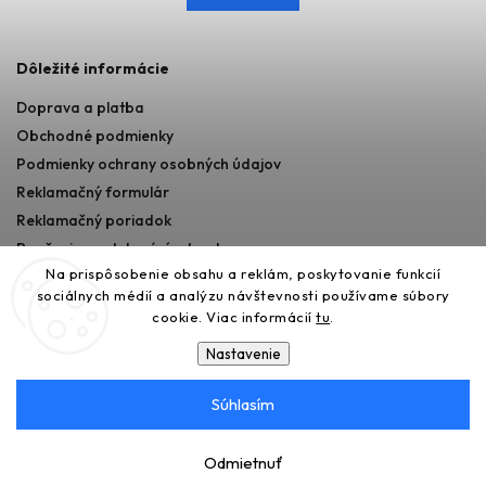
Dôležité informácie
Doprava a platba
Obchodné podmienky
Podmienky ochrany osobných údajov
Reklamačný formulár
Reklamačný poriadok
Poučenie o odstupéní od zmluvy
Na prispôsobenie obsahu a reklám, poskytovanie funkcií
sociálnych médií a analýzu návštevnosti používame súbory
cookie. Viac informácií
tu
.
Nastavenie
Súhlasím
Copyright 2026
365AUTO
. Všetky práva vyhradené.
Upraviť nastavenie cookies
Odmietnuť
Vytvořil
Shoptet
| Design
Shoptak.cz