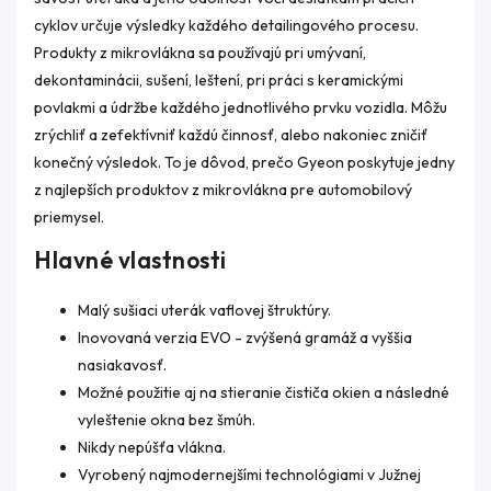
cyklov určuje výsledky každého detailingového procesu.
Produkty z mikrovlákna sa používajú pri umývaní,
dekontaminácii, sušení, leštení, pri práci s keramickými
povlakmi a údržbe každého jednotlivého prvku vozidla. Môžu
zrýchliť a zefektívniť každú činnosť, alebo nakoniec zničiť
konečný výsledok. To je dôvod, prečo Gyeon poskytuje jedny
z najlepších produktov z mikrovlákna pre automobilový
priemysel.
Hlavné vlastnosti
Malý sušiaci uterák vaflovej štruktúry.
Inovovaná verzia EVO - zvýšená gramáž a vyššia
nasiakavosť.
Možné použitie aj na stieranie čističa okien a následné
vyleštenie okna bez šmúh.
Nikdy nepúšťa vlákna.
Vyrobený najmodernejšími technológiami v Južnej