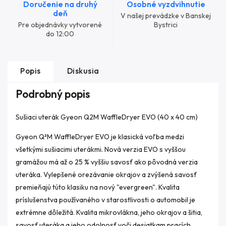
Doručenie na druhý
Osobné vyzdvihnutie
deň
V našej prevádzke v Banskej
Pre objednávky vytvorené
Bystrici
do 12:00
Popis
Diskusia
Podrobný popis
Sušiaci uterák Gyeon Q2M WaffleDryer EVO (40 x 40 cm)
Gyeon Q²M WaffleDryer EVO je klasická voľba medzi
všetkými sušiacimi uterákmi. Nová verzia EVO s vyššou
gramážou má až o 25 % vyššiu savosť ako pôvodná verzia
uteráka. Vylepšené orezávanie okrajov a zvýšená savosť
premieňajú túto klasiku na nový "evergreen". Kvalita
príslušenstva používaného v starostlivosti o automobil je
extrémne dôležitá. Kvalita mikrovlákna, jeho okrajov a šitia,
savosť uteráka a jeho odolnosť voči desiatkam pracích