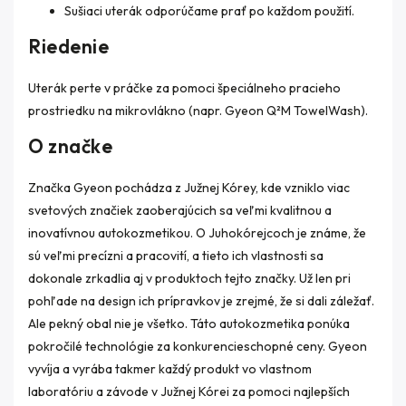
Sušiaci uterák odporúčame prať po každom použití.
Riedenie
Uterák perte v práčke za pomoci špeciálneho pracieho
prostriedku na mikrovlákno (napr. Gyeon Q²M TowelWash).
O značke
Značka Gyeon pochádza z Južnej Kórey, kde vzniklo viac
svetových značiek zaoberajúcich sa veľmi kvalitnou a
inovatívnou autokozmetikou. O Juhokórejcoch je známe, že
sú veľmi precízni a pracovití, a tieto ich vlastnosti sa
dokonale zrkadlia aj v produktoch tejto značky. Už len pri
pohľade na design ich prípravkov je zrejmé, že si dali záležať.
Ale pekný obal nie je všetko. Táto autokozmetika ponúka
pokročilé technológie za konkurencieschopné ceny. Gyeon
vyvíja a vyrába takmer každý produkt vo vlastnom
laboratóriu a závode v Južnej Kórei za pomoci najlepších