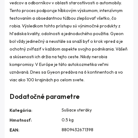
vedcov a odborníkov v oblasti starostlivosti o automobily.
Tento proces podporuje hĺbkovým výskumom, intenzívnym
testovaním a obsedantnou túžbou zlepšovať všetko, čo
robia. Výsledkom tohto prístupu sú výnimočné produkty z
hľadiska kvality, odolnosti a jednoduchého použitia. Gyeon
bol vždy jedinečný a neustále sa snaží byť o krok vpred a je
ochotný zvíťaziť v každom aspekte svojho podnikania. Vášeň
a skúsenosti ich držia na tejto ceste. Nikdy nerobia
kompromisy. V Európe je táto autokozmetika veľmi
uznávaná. Dnes sa Gyeon predáva na 6 kontinentoch a vo
viac ako 100 krajinách po celom svete.
Dodatočné parametre
Sušiace uteráky
Kategória
:
0.5 kg
Hmotnosť
:
8809432671398
EAN
: