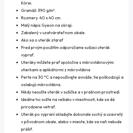
Kórei.
Gramáž: 390 g/m².
Rozmery: 40 x 40 cm.
Malý nápis Gyeon na okraji.
Zabalený v uzatvárateľnom obale.
Ako sa o uterák starať
Pred prvým použitím odporúčame sušiaci uterák
vyprať.
Uteráky môžete prať spoločne s mikrovláknovými
utierkami a aplikátormi z mikrovlákna
Perte na 30 °C a nepoužívajte aviváže, tie poškodzujú a
oslabujú mikrovlákna.
Nikdy nesušte uterák v sušičke a v prašnom prostredí.
Ideálne ho sušte na vešiaku v miestnosti, kde sa dá
prirodzene vetrať.
Uterák po vypraní skladujte dokonale suchý a uzavretý
v pôvodnom obale, alebo v mieste, kde sa naň nebude
prášiť.