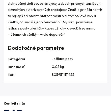
distribučnej sieti pozostávajúcej z dvoch priamych zastúpení
a mnohých autorizovaných predajcov. Značka prináša na trh
to najlepšie v oblasti starostlivosti o automobilové laky a
všetko, čo súvisí s jeho renováciou. My sami používame
leštiace pasty a leštičky Rupes už roky, osvedčili sa nám a
môžeme ich všetkým vrelo doporučiť!
Dodatočné parametre
Leštiace pady
Kategória
:
0.05 kg
Hmotnosť
:
8059511111455
EAN
:
Kontujte nás