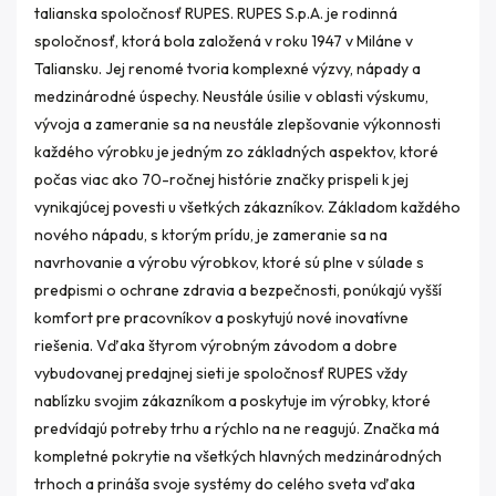
talianska spoločnosť RUPES. RUPES S.p.A. je rodinná
spoločnosť, ktorá bola založená v roku 1947 v Miláne v
Taliansku. Jej renomé tvoria komplexné výzvy, nápady a
medzinárodné úspechy. Neustále úsilie v oblasti výskumu,
vývoja a zameranie sa na neustále zlepšovanie výkonnosti
každého výrobku je jedným zo základných aspektov, ktoré
počas viac ako 70-ročnej histórie značky prispeli k jej
vynikajúcej povesti u všetkých zákazníkov. Základom každého
nového nápadu, s ktorým prídu, je zameranie sa na
navrhovanie a výrobu výrobkov, ktoré sú plne v súlade s
predpismi o ochrane zdravia a bezpečnosti, ponúkajú vyšší
komfort pre pracovníkov a poskytujú nové inovatívne
riešenia. Vďaka štyrom výrobným závodom a dobre
vybudovanej predajnej sieti je spoločnosť RUPES vždy
nablízku svojim zákazníkom a poskytuje im výrobky, ktoré
predvídajú potreby trhu a rýchlo na ne reagujú. Značka má
kompletné pokrytie na všetkých hlavných medzinárodných
trhoch a prináša svoje systémy do celého sveta vďaka