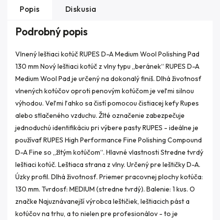
Popis
Diskusia
Podrobný popis
Vlnený leštiaci kotúč RUPES D-A Medium Wool Polishing Pad
130 mm Nový leštiaci kotúč z vlny typu „beránek“ RUPES D-A
Medium Wool Pad je určený na dokonalý finiš. Dlhá životnosť
vlnených kotúčov oproti penovým kotúčom je veľmi silnou
výhodou. Veľmi ľahko sa čistí pomocou čistiacej kefy Rupes
alebo stlačeného vzduchu. Žlté označenie zabezpečuje
jednoduchú identifikáciu pri výbere pasty RUPES - ideálne je
používať RUPES High Performance Fine Polishing Compound
D-A Fine so „žltým kotúčom“. Hlavné vlastnosti Stredne tvrdý
leštiaci kotúč. Leštiaca strana z vlny. Určený pre leštičky D-A.
Úzky profil. Dlhá životnosť. Priemer pracovnej plochy kotúča:
130 mm. Tvrdosť: MEDIUM (stredne tvrdý). Balenie: 1 kus. O
značke Najuznávanejší výrobca leštičiek, leštiacich pást a
kotúčov na trhu, a to nielen pre profesionálov - to je